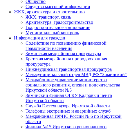
Общество
Средства массовой информации
ЖКХ, архитектура и строительство
ЖКХ, транспорт, связь
Архитектура, градостроительство
Градостроительное зонирование
Муниципальный контроль
Информация для граждан
Содействие по повышению финансовой
грамотности населения
Зиминская межрайонная прокуратура
Братская межрайонная природоохранная
прокуратура
Нижнеудинская транспортная прокуратура
Межмуниципальный отдел МВД РФ "Зиминский"
Межрайонное управление министерства
социального развития, опеки и попечительства
Иркутской области №5
Зиминский филиал ОГКУ Кадровый центр
Иркутской области
Служба Гостехнадзора Иркутской области
Телефоны экстренных и аварийных служб
Межрайонная ИФНС России № 6 по Иркутской
области
Филиал №15 Иркутского регионального