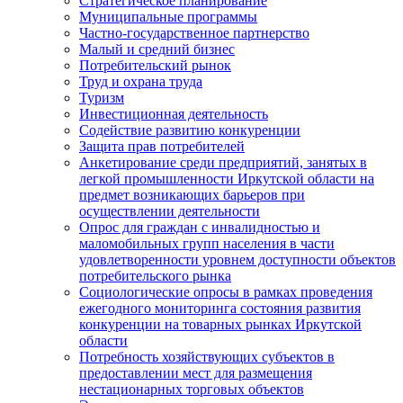
Стратегическое планирование
Муниципальные программы
Частно-государственное партнерство
Малый и средний бизнес
Потребительский рынок
Труд и охрана труда
Туризм
Инвестиционная деятельность
Содействие развитию конкуренции
Защита прав потребителей
Анкетирование среди предприятий, занятых в
легкой промышленности Иркутской области на
предмет возникающих барьеров при
осуществлении деятельности
Опрос для граждан с инвалидностью и
маломобильных групп населения в части
удовлетворенности уровнем доступности объектов
потребительского рынка
Социологические опросы в рамках проведения
ежегодного мониторинга состояния развития
конкуренции на товарных рынках Иркутской
области
Потребность хозяйствующих субъектов в
предоставлении мест для размещения
нестационарных торговых объектов