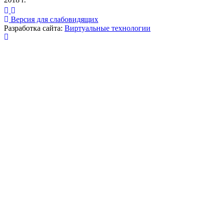
Версия для слабовидящих
Разработка сайта:
Виртуальные технологии
Публикация миниатюры
×
На сайте используются cookies для сбора и хранения
данных, необходимых для корректной работы сайта
и удобства посетителей.
Продолжая использовать наш сайт, Вы соглашаетесь
с
политикой по обработке ПД
.
Соглашаюсь