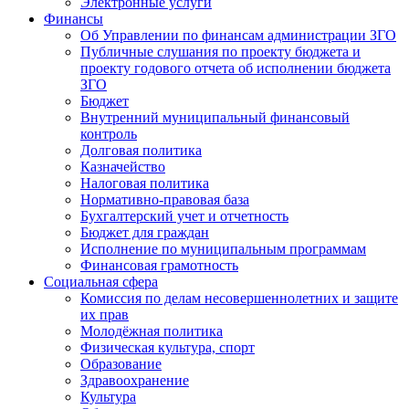
Электронные услуги
Финансы
Об Управлении по финансам администрации ЗГО
Публичные слушания по проекту бюджета и
проекту годового отчета об исполнении бюджета
ЗГО
Бюджет
Внутренний муниципальный финансовый
контроль
Долговая политика
Казначейство
Налоговая политика
Нормативно-правовая база
Бухгалтерский учет и отчетность
Бюджет для граждан
Исполнение по муниципальным программам
Финансовая грамотность
Социальная сфера
Комиссия по делам несовершеннолетних и защите
их прав
Молодёжная политика
Физическая культура, спорт
Образование
Здравоохранение
Культура