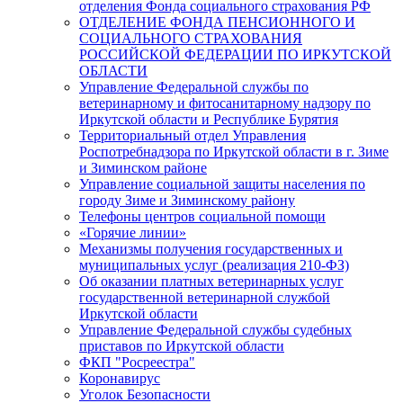
отделения Фонда социального страхования РФ
ОТДЕЛЕНИЕ ФОНДА ПЕНСИОННОГО И
СОЦИАЛЬНОГО СТРАХОВАНИЯ
РОССИЙСКОЙ ФЕДЕРАЦИИ ПО ИРКУТСКОЙ
ОБЛАСТИ
Управление Федеральной службы по
ветеринарному и фитосанитарному надзору по
Иркутской области и Республике Бурятия
Территориальный отдел Управления
Роспотребнадзора по Иркутской области в г. Зиме
и Зиминском районе
Управление социальной защиты населения по
городу Зиме и Зиминскому району
Телефоны центров социальной помощи
«Горячие линии»
Механизмы получения государственных и
муниципальных услуг (реализация 210-ФЗ)
Об оказании платных ветеринарных услуг
государственной ветеринарной службой
Иркутской области
Управление Федеральной службы судебных
приставов по Иркутской области
ФКП "Росреестра"
Коронавирус
Уголок Безопасности