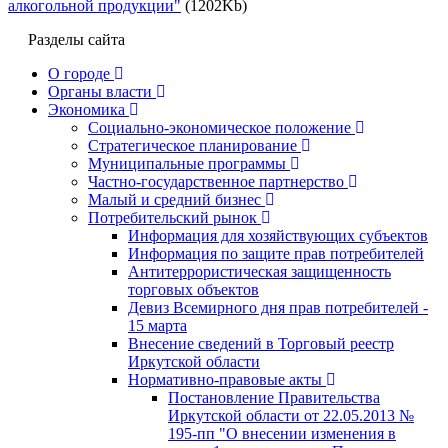
алкогольной продукции"
(1202Kb)
Разделы сайта
О городе
Органы власти
Экономика
Социально-экономическое положение
Стратегическое планирование
Муниципальные программы
Частно-государственное партнерство
Малый и средний бизнес
Потребительский рынок
Информация для хозяйствующих субъектов
Информация по защите прав потребителей
Антитеррористическая защищенность
торговых объектов
Девиз Всемирного дня прав потребителей -
15 марта
Внесение сведений в Торговый реестр
Иркутской области
Нормативно-правовые акты
Постановление Правительства
Иркутской области от 22.05.2013 №
195-пп "О внесении изменения в