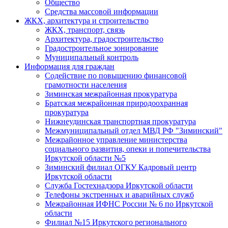
Общество
Средства массовой информации
ЖКХ, архитектура и строительство
ЖКХ, транспорт, связь
Архитектура, градостроительство
Градостроительное зонирование
Муниципальный контроль
Информация для граждан
Содействие по повышению финансовой
грамотности населения
Зиминская межрайонная прокуратура
Братская межрайонная природоохранная
прокуратура
Нижнеудинская транспортная прокуратура
Межмуниципальный отдел МВД РФ "Зиминский"
Межрайонное управление министерства
социального развития, опеки и попечительства
Иркутской области №5
Зиминский филиал ОГКУ Кадровый центр
Иркутской области
Служба Гостехнадзора Иркутской области
Телефоны экстренных и аварийных служб
Межрайонная ИФНС России № 6 по Иркутской
области
Филиал №15 Иркутского регионального