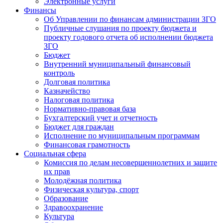
Электронные услуги
Финансы
Об Управлении по финансам администрации ЗГО
Публичные слушания по проекту бюджета и
проекту годового отчета об исполнении бюджета
ЗГО
Бюджет
Внутренний муниципальный финансовый
контроль
Долговая политика
Казначейство
Налоговая политика
Нормативно-правовая база
Бухгалтерский учет и отчетность
Бюджет для граждан
Исполнение по муниципальным программам
Финансовая грамотность
Социальная сфера
Комиссия по делам несовершеннолетних и защите
их прав
Молодёжная политика
Физическая культура, спорт
Образование
Здравоохранение
Культура