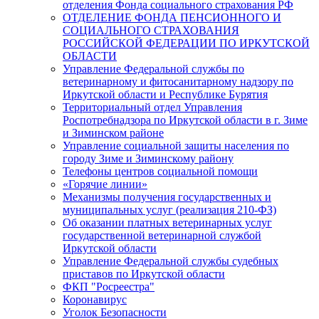
отделения Фонда социального страхования РФ
ОТДЕЛЕНИЕ ФОНДА ПЕНСИОННОГО И
СОЦИАЛЬНОГО СТРАХОВАНИЯ
РОССИЙСКОЙ ФЕДЕРАЦИИ ПО ИРКУТСКОЙ
ОБЛАСТИ
Управление Федеральной службы по
ветеринарному и фитосанитарному надзору по
Иркутской области и Республике Бурятия
Территориальный отдел Управления
Роспотребнадзора по Иркутской области в г. Зиме
и Зиминском районе
Управление социальной защиты населения по
городу Зиме и Зиминскому району
Телефоны центров социальной помощи
«Горячие линии»
Механизмы получения государственных и
муниципальных услуг (реализация 210-ФЗ)
Об оказании платных ветеринарных услуг
государственной ветеринарной службой
Иркутской области
Управление Федеральной службы судебных
приставов по Иркутской области
ФКП "Росреестра"
Коронавирус
Уголок Безопасности