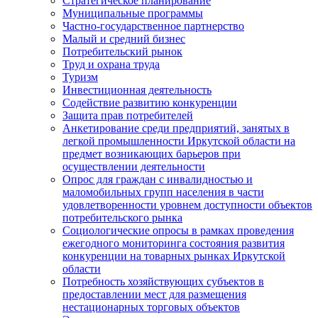
Стратегическое планирование
Муниципальные программы
Частно-государственное партнерство
Малый и средний бизнес
Потребительский рынок
Труд и охрана труда
Туризм
Инвестиционная деятельность
Содействие развитию конкуренции
Защита прав потребителей
Анкетирование среди предприятий, занятых в
легкой промышленности Иркутской области на
предмет возникающих барьеров при
осуществлении деятельности
Опрос для граждан с инвалидностью и
маломобильных групп населения в части
удовлетворенности уровнем доступности объектов
потребительского рынка
Социологические опросы в рамках проведения
ежегодного мониторинга состояния развития
конкуренции на товарных рынках Иркутской
области
Потребность хозяйствующих субъектов в
предоставлении мест для размещения
нестационарных торговых объектов