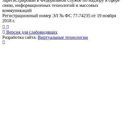
Зарегистрирован в Федеральной службе по надзору в сфере
связи, информационных технологий и массовых
коммуникаций
Регистрационный номер ЭЛ № ФС 77-74235 от 19 ноября
2018 г.
Версия для слабовидящих
Разработка сайта:
Виртуальные технологии
Публикация миниатюры
×
На сайте используются cookies для сбора и хранения
данных, необходимых для корректной работы сайта