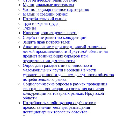
Стратегическое планирование
Муниципальные программы
Частно-государственное партнерство
Малый и средний бизнес
Потребительский рынок
Труд и охрана труда
Туризм
Инвестиционная деятельность
Содействие развитию конкуренции
Защита прав потребителей
Анкетирование среди предприятий, занятых в
легкой промышленности Иркутской области на
предмет возникающих барьеров при
осуществлении деятельности
Опрос для граждан с инвалидностью и
маломобильных групп населения в части
удовлетворенности уровнем доступности объектов
потребительского рынка
Социологические опросы в рамках проведения
ежегодного мониторинга состояния развития
конкуренции на товарных рынках Иркутской
области
Потребность хозяйствующих субъектов в
предоставлении мест для размещения
нестационарных торговых объектов