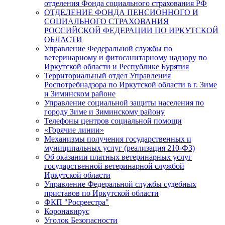
отделения Фонда социального страхования РФ
ОТДЕЛЕНИЕ ФОНДА ПЕНСИОННОГО И
СОЦИАЛЬНОГО СТРАХОВАНИЯ
РОССИЙСКОЙ ФЕДЕРАЦИИ ПО ИРКУТСКОЙ
ОБЛАСТИ
Управление Федеральной службы по
ветеринарному и фитосанитарному надзору по
Иркутской области и Республике Бурятия
Территориальный отдел Управления
Роспотребнадзора по Иркутской области в г. Зиме
и Зиминском районе
Управление социальной защиты населения по
городу Зиме и Зиминскому району
Телефоны центров социальной помощи
«Горячие линии»
Механизмы получения государственных и
муниципальных услуг (реализация 210-ФЗ)
Об оказании платных ветеринарных услуг
государственной ветеринарной службой
Иркутской области
Управление Федеральной службы судебных
приставов по Иркутской области
ФКП "Росреестра"
Коронавирус
Уголок Безопасности