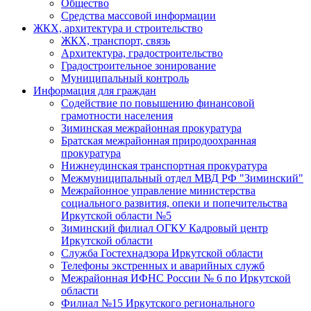
Общество
Средства массовой информации
ЖКХ, архитектура и строительство
ЖКХ, транспорт, связь
Архитектура, градостроительство
Градостроительное зонирование
Муниципальный контроль
Информация для граждан
Содействие по повышению финансовой
грамотности населения
Зиминская межрайонная прокуратура
Братская межрайонная природоохранная
прокуратура
Нижнеудинская транспортная прокуратура
Межмуниципальный отдел МВД РФ "Зиминский"
Межрайонное управление министерства
социального развития, опеки и попечительства
Иркутской области №5
Зиминский филиал ОГКУ Кадровый центр
Иркутской области
Служба Гостехнадзора Иркутской области
Телефоны экстренных и аварийных служб
Межрайонная ИФНС России № 6 по Иркутской
области
Филиал №15 Иркутского регионального