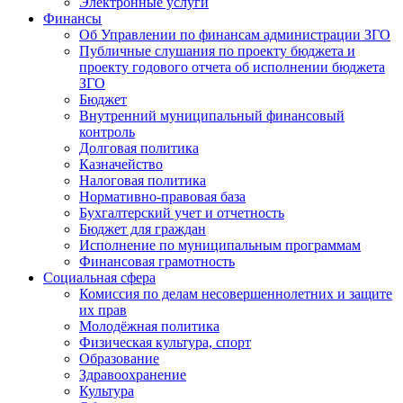
Электронные услуги
Финансы
Об Управлении по финансам администрации ЗГО
Публичные слушания по проекту бюджета и
проекту годового отчета об исполнении бюджета
ЗГО
Бюджет
Внутренний муниципальный финансовый
контроль
Долговая политика
Казначейство
Налоговая политика
Нормативно-правовая база
Бухгалтерский учет и отчетность
Бюджет для граждан
Исполнение по муниципальным программам
Финансовая грамотность
Социальная сфера
Комиссия по делам несовершеннолетних и защите
их прав
Молодёжная политика
Физическая культура, спорт
Образование
Здравоохранение
Культура