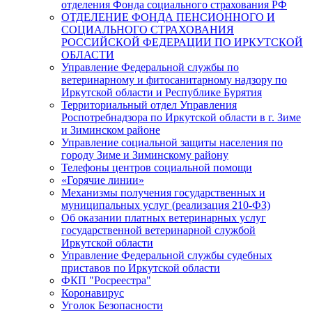
отделения Фонда социального страхования РФ
ОТДЕЛЕНИЕ ФОНДА ПЕНСИОННОГО И
СОЦИАЛЬНОГО СТРАХОВАНИЯ
РОССИЙСКОЙ ФЕДЕРАЦИИ ПО ИРКУТСКОЙ
ОБЛАСТИ
Управление Федеральной службы по
ветеринарному и фитосанитарному надзору по
Иркутской области и Республике Бурятия
Территориальный отдел Управления
Роспотребнадзора по Иркутской области в г. Зиме
и Зиминском районе
Управление социальной защиты населения по
городу Зиме и Зиминскому району
Телефоны центров социальной помощи
«Горячие линии»
Механизмы получения государственных и
муниципальных услуг (реализация 210-ФЗ)
Об оказании платных ветеринарных услуг
государственной ветеринарной службой
Иркутской области
Управление Федеральной службы судебных
приставов по Иркутской области
ФКП "Росреестра"
Коронавирус
Уголок Безопасности