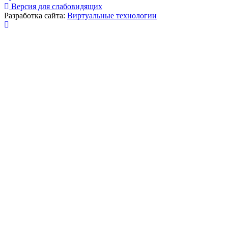
Версия для слабовидящих
Разработка сайта:
Виртуальные технологии
Публикация миниатюры
×
На сайте используются cookies для сбора и хранения
данных, необходимых для корректной работы сайта
и удобства посетителей.
Продолжая использовать наш сайт, Вы соглашаетесь
с
политикой по обработке ПД
.
Соглашаюсь