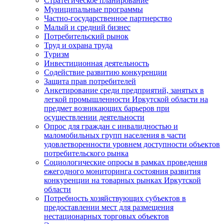
Стратегическое планирование
Муниципальные программы
Частно-государственное партнерство
Малый и средний бизнес
Потребительский рынок
Труд и охрана труда
Туризм
Инвестиционная деятельность
Содействие развитию конкуренции
Защита прав потребителей
Анкетирование среди предприятий, занятых в
легкой промышленности Иркутской области на
предмет возникающих барьеров при
осуществлении деятельности
Опрос для граждан с инвалидностью и
маломобильных групп населения в части
удовлетворенности уровнем доступности объектов
потребительского рынка
Социологические опросы в рамках проведения
ежегодного мониторинга состояния развития
конкуренции на товарных рынках Иркутской
области
Потребность хозяйствующих субъектов в
предоставлении мест для размещения
нестационарных торговых объектов