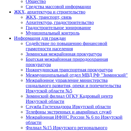
Общество
Средства массовой информации
ЖКХ, архитектура и строительство
ЖКХ, транспорт, связь
Архитектура, градостроительство
Градостроительное зонирование
Муниципальный контроль
Информация для граждан
Содействие по повышению финансовой
грамотности населения
Зиминская межрайонная прокуратура
Братская межрайонная природоохранная
прокуратура
Нижнеудинская транспортная прокуратура
Межмуниципальный отдел МВД РФ "Зиминский"
Межрайонное управление министерства
социального развития, опеки и попечительства
Иркутской области №5
Зиминский филиал ОГКУ Кадровый центр
Иркутской области
Служба Гостехнадзора Иркутской области
Телефоны экстренных и аварийных служб
Межрайонная ИФНС России № 6 по Иркутской
области
Филиал №15 Иркутского регионального