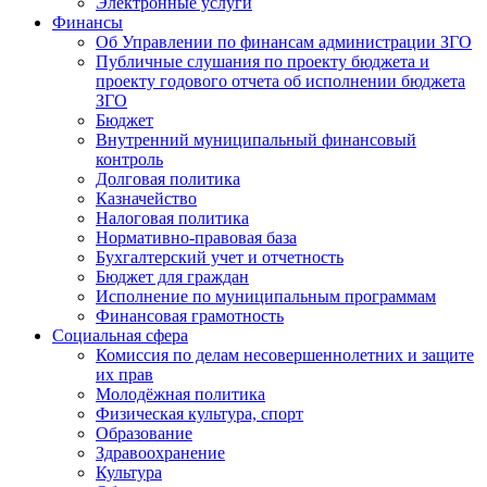
Электронные услуги
Финансы
Об Управлении по финансам администрации ЗГО
Публичные слушания по проекту бюджета и
проекту годового отчета об исполнении бюджета
ЗГО
Бюджет
Внутренний муниципальный финансовый
контроль
Долговая политика
Казначейство
Налоговая политика
Нормативно-правовая база
Бухгалтерский учет и отчетность
Бюджет для граждан
Исполнение по муниципальным программам
Финансовая грамотность
Социальная сфера
Комиссия по делам несовершеннолетних и защите
их прав
Молодёжная политика
Физическая культура, спорт
Образование
Здравоохранение
Культура