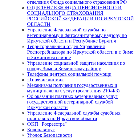
отделения Фонда социального страхования РФ
ОТДЕЛЕНИЕ ФОНДА ПЕНСИОННОГО И
СОЦИАЛЬНОГО СТРАХОВАНИЯ
РОССИЙСКОЙ ФЕДЕРАЦИИ ПО ИРКУТСКОЙ
ОБЛАСТИ
Управление Федеральной службы по
ветеринарному и фитосанитарному надзору по
Иркутской области и Республике Бурятия
Территориальный отдел Управления
Роспотребнадзора по Иркутской области в г. Зиме
и Зиминском районе
Управление социальной защиты населения по
городу Зиме и Зиминскому району
Телефоны центров социальной помощи
«Горячие линии»
Механизмы получения государственных и
муниципальных услуг (реализация 210-ФЗ)
Об оказании платных ветеринарных услуг
государственной ветеринарной службой
Иркутской области
Управление Федеральной службы судебных
приставов по Иркутской области
ФКП "Росреестра"
Коронавирус
Уголок Безопасности