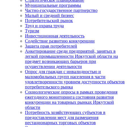
Стратегическое планирование
Муниципальные программы
Частно-государственное партнерство
Малый и средний бизнес
Потребительский рынок
Труд и охрана труда
Туризм
Инвестиционная деятельность
Содействие развитию конкуренции
Защита прав потребителей
Анкетирование среди предприятий, занятых в
легкой промышленности Иркутской области на
предмет возникающих барьеров при
осуществлении деятельности
Опрос для граждан с инвалидностью и
маломобильных групп населения в части
удовлетворенности уровнем доступности объектов
потребительского рынка
Социологические опросы в рамках проведения
ежегодного мониторинга состояния развития
конкуренции на товарных рынках Иркутской
области
Потребность хозяйствующих субъектов в
предоставлении мест для размещения
нестационарных торговых объектов