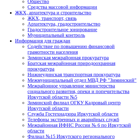
Общество
Средства массовой информации
ЖКХ, архитектура и строительство
ЖКХ, транспорт, связь
Архитектура, градостроительство
Градостроительное зонирование
Муниципальный контроль
Информация для граждан
Содействие по повышению финансовой
грамотности населения
Зиминская межрайонная прокуратура
Братская межрайонная природоохранная
прокуратура
Нижнеудинская транспортная прокуратура
Межмуниципальный отдел МВД РФ "Зиминский"
Межрайонное управление министерства
социального развития, опеки и попечительства
Иркутской области №5
Зиминский филиал ОГКУ Кадровый центр
Иркутской области
Служба Гостехнадзора Иркутской области
Телефоны экстренных и аварийных служб
Межрайонная ИФНС России № 6 по Иркутской
области
Филиал №15 Иркутского регионального