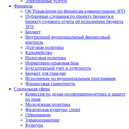
Электронные услуги
Финансы
Об Управлении по финансам администрации ЗГО
Публичные слушания по проекту бюджета и
проекту годового отчета об исполнении бюджета
ЗГО
Бюджет
Внутренний муниципальный финансовый
контроль
Долговая политика
Казначейство
Налоговая политика
Нормативно-правовая база
Бухгалтерский учет и отчетность
Бюджет для граждан
Исполнение по муниципальным программам
Финансовая грамотность
Социальная сфера
Комиссия по делам несовершеннолетних и защите
их прав
Молодёжная политика
Физическая культура, спорт
Образование
Здравоохранение
Культура