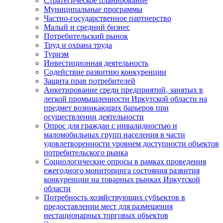
Стратегическое планирование
Муниципальные программы
Частно-государственное партнерство
Малый и средний бизнес
Потребительский рынок
Труд и охрана труда
Туризм
Инвестиционная деятельность
Содействие развитию конкуренции
Защита прав потребителей
Анкетирование среди предприятий, занятых в
легкой промышленности Иркутской области на
предмет возникающих барьеров при
осуществлении деятельности
Опрос для граждан с инвалидностью и
маломобильных групп населения в части
удовлетворенности уровнем доступности объектов
потребительского рынка
Социологические опросы в рамках проведения
ежегодного мониторинга состояния развития
конкуренции на товарных рынках Иркутской
области
Потребность хозяйствующих субъектов в
предоставлении мест для размещения
нестационарных торговых объектов