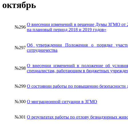
октябрь
О внесении изменений в решение Думы ЗГМО от 2
№296
на плановый период 2018 и 2019 годов»
Об утверждении Положения о порядке участ
№297
сотрудничества
О внесении изменений в положение об услови
№298
специалистам, работающим в бюджетных учрежде
№299
О состоянии работы по повышению безопасности
№300
О миграционной ситуации в ЗГМО
№301
О результатах работы по отлову безнадзорных жив