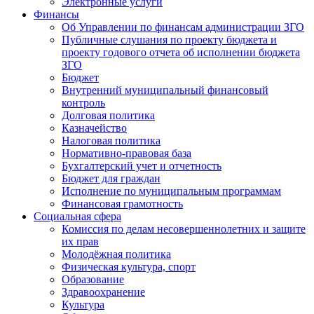
Электронные услуги
Финансы
Об Управлении по финансам администрации ЗГО
Публичные слушания по проекту бюджета и
проекту годового отчета об исполнении бюджета
ЗГО
Бюджет
Внутренний муниципальный финансовый
контроль
Долговая политика
Казначейство
Налоговая политика
Нормативно-правовая база
Бухгалтерский учет и отчетность
Бюджет для граждан
Исполнение по муниципальным программам
Финансовая грамотность
Социальная сфера
Комиссия по делам несовершеннолетних и защите
их прав
Молодёжная политика
Физическая культура, спорт
Образование
Здравоохранение
Культура