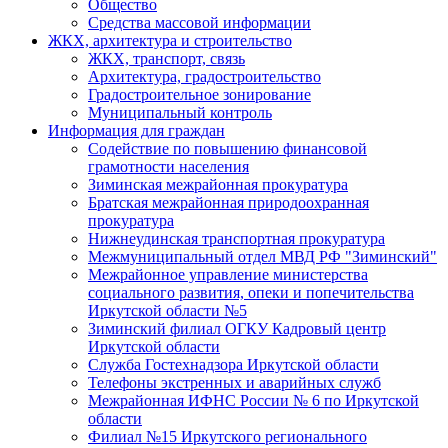
Общество
Средства массовой информации
ЖКХ, архитектура и строительство
ЖКХ, транспорт, связь
Архитектура, градостроительство
Градостроительное зонирование
Муниципальный контроль
Информация для граждан
Содействие по повышению финансовой
грамотности населения
Зиминская межрайонная прокуратура
Братская межрайонная природоохранная
прокуратура
Нижнеудинская транспортная прокуратура
Межмуниципальный отдел МВД РФ "Зиминский"
Межрайонное управление министерства
социального развития, опеки и попечительства
Иркутской области №5
Зиминский филиал ОГКУ Кадровый центр
Иркутской области
Служба Гостехнадзора Иркутской области
Телефоны экстренных и аварийных служб
Межрайонная ИФНС России № 6 по Иркутской
области
Филиал №15 Иркутского регионального