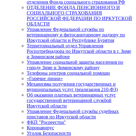
отделения Фонда социального страхования РФ
ОТДЕЛЕНИЕ ФОНДА ПЕНСИОННОГО И
СОЦИАЛЬНОГО СТРАХОВАНИЯ
РОССИЙСКОЙ ФЕДЕРАЦИИ ПО ИРКУТСКОЙ
ОБЛАСТИ
Управление Федеральной службы по
ветеринарному и фитосанитарному надзору по
Иркутской области и Республике Бурятия
Территориальный отдел Управления
Роспотребнадзора по Иркутской области в г. Зиме
и Зиминском районе
Управление социальной защиты населения по
городу Зиме и Зиминскому району
Телефоны центров социальной помощи
«Горячие линии»
Механизмы получения государственных и
муниципальных услуг (реализация 210-ФЗ)
Об оказании платных ветеринарных услуг
государственной ветеринарной службой
Иркутской области
Управление Федеральной службы судебных
приставов по Иркутской области
ФКП "Росреестра"
Коронавирус
Уголок Безопасности