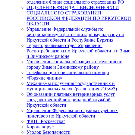
отделения Фонда социального страхования РФ
ОТДЕЛЕНИЕ ФОНДА ПЕНСИОННОГО И
СОЦИАЛЬНОГО СТРАХОВАНИЯ
РОССИЙСКОЙ ФЕДЕРАЦИИ ПО ИРКУТСКОЙ
ОБЛАСТИ
Управление Федеральной службы по
ветеринарному и фитосанитарному надзору по
Иркутской области и Республике Бурятия
Территориальный отдел Управления
Роспотребнадзора по Иркутской области в г. Зиме
и Зиминском районе
Управление социальной защиты населения по
городу Зиме и Зиминскому району
Телефоны центров социальной помощи
«Горячие линии»
Механизмы получения государственных и
муниципальных услуг (реализация 210-ФЗ)
Об оказании платных ветеринарных услуг
государственной ветеринарной службой
Иркутской области
Управление Федеральной службы судебных
приставов по Иркутской области
ФКП "Росреестра"
Коронавирус
Уголок Безопасности