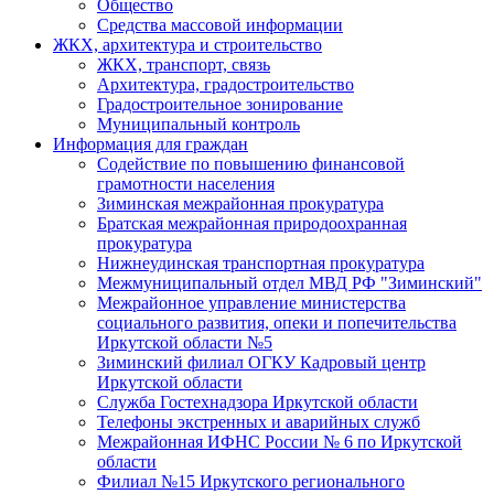
Общество
Средства массовой информации
ЖКХ, архитектура и строительство
ЖКХ, транспорт, связь
Архитектура, градостроительство
Градостроительное зонирование
Муниципальный контроль
Информация для граждан
Содействие по повышению финансовой
грамотности населения
Зиминская межрайонная прокуратура
Братская межрайонная природоохранная
прокуратура
Нижнеудинская транспортная прокуратура
Межмуниципальный отдел МВД РФ "Зиминский"
Межрайонное управление министерства
социального развития, опеки и попечительства
Иркутской области №5
Зиминский филиал ОГКУ Кадровый центр
Иркутской области
Служба Гостехнадзора Иркутской области
Телефоны экстренных и аварийных служб
Межрайонная ИФНС России № 6 по Иркутской
области
Филиал №15 Иркутского регионального