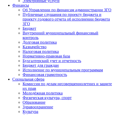
Электронные услуги
Финансы
Об Управлении по финансам администрации ЗГО
Публичные слушания по проекту бюджета и
проекту годового отчета об исполнении бюджета
ЗГО
Бюджет
Внутренний муниципальный финансовый
контроль
Долговая политика
Казначейство
Налоговая политика
Нормативно-правовая база
Бухгалтерский учет и отчетность
Бюджет для граждан
Исполнение по муниципальным программам
Финансовая грамотность
Социальная сфера
Комиссия по делам несовершеннолетних и защите
их прав
Молодёжная политика
Физическая культура, спорт
Образование
Здравоохранение
Культура