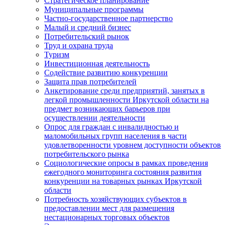
Стратегическое планирование
Муниципальные программы
Частно-государственное партнерство
Малый и средний бизнес
Потребительский рынок
Труд и охрана труда
Туризм
Инвестиционная деятельность
Содействие развитию конкуренции
Защита прав потребителей
Анкетирование среди предприятий, занятых в
легкой промышленности Иркутской области на
предмет возникающих барьеров при
осуществлении деятельности
Опрос для граждан с инвалидностью и
маломобильных групп населения в части
удовлетворенности уровнем доступности объектов
потребительского рынка
Социологические опросы в рамках проведения
ежегодного мониторинга состояния развития
конкуренции на товарных рынках Иркутской
области
Потребность хозяйствующих субъектов в
предоставлении мест для размещения
нестационарных торговых объектов