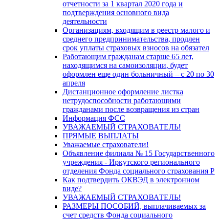
отчетности за 1 квартал 2020 года и
подтверждения основного вида
деятельности
Организациям, входящим в реестр малого и
среднего предпринимательства, продлен
срок уплаты страховых взносов на обязател
Работающим гражданам старше 65 лет,
находящимся на самоизоляции, будет
оформлен еще один больничный – с 20 по 30
апреля
Дистанционное оформление листка
нетрудоспособности работающими
гражданами после возвращения из стран
Информация ФСС
УВАЖАЕМЫЙ СТРАХОВАТЕЛЬ!
ПРЯМЫЕ ВЫПЛАТЫ
Уважаемые страхователи!
Объявление филиала № 15 Государственного
учреждения - Иркутского регионального
отделения Фонда социального страхования Р
Как подтвердить ОКВЭД в электронном
виде?
УВАЖАЕМЫЙ СТРАХОВАТЕЛЬ!
РАЗМЕРЫ ПОСОБИЙ, выплачиваемых за
счет средств Фонда социального