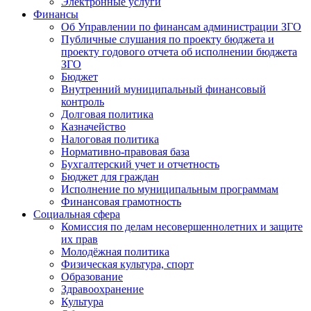
Электронные услуги
Финансы
Об Управлении по финансам администрации ЗГО
Публичные слушания по проекту бюджета и
проекту годового отчета об исполнении бюджета
ЗГО
Бюджет
Внутренний муниципальный финансовый
контроль
Долговая политика
Казначейство
Налоговая политика
Нормативно-правовая база
Бухгалтерский учет и отчетность
Бюджет для граждан
Исполнение по муниципальным программам
Финансовая грамотность
Социальная сфера
Комиссия по делам несовершеннолетних и защите
их прав
Молодёжная политика
Физическая культура, спорт
Образование
Здравоохранение
Культура