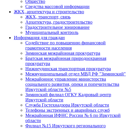
Общество
Средства массовой информации
ЖКХ, архитектура и строительство
ЖКХ, транспорт, связь
Архитектура, градостроительство
Градостроительное зонирование
Муниципальный контроль
Информация для граждан
Содействие по повышению финансовой
грамотности населения
Зиминская межрайонная прокуратура
Братская межрайонная природоохранная
прокуратура
Нижнеудинская транспортная прокуратура
Межмуниципальный отдел МВД РФ "Зиминский"
Межрайонное управление министерства
социального развития, опеки и попечительства
Иркутской области №5
Зиминский филиал ОГКУ Кадровый центр
Иркутской области
Служба Гостехнадзора Иркутской области
Телефоны экстренных и аварийных служб
Межрайонная ИФНС России № 6 по Иркутской
области
Филиал №15 Иркутского регионального