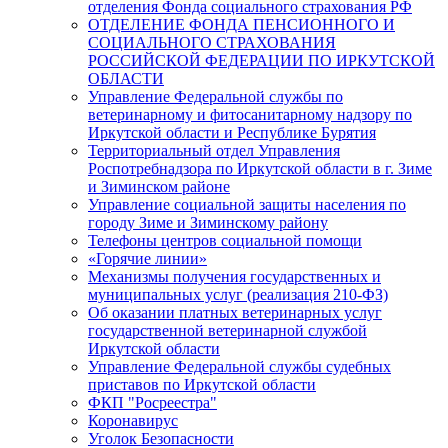
отделения Фонда социального страхования РФ
ОТДЕЛЕНИЕ ФОНДА ПЕНСИОННОГО И
СОЦИАЛЬНОГО СТРАХОВАНИЯ
РОССИЙСКОЙ ФЕДЕРАЦИИ ПО ИРКУТСКОЙ
ОБЛАСТИ
Управление Федеральной службы по
ветеринарному и фитосанитарному надзору по
Иркутской области и Республике Бурятия
Территориальный отдел Управления
Роспотребнадзора по Иркутской области в г. Зиме
и Зиминском районе
Управление социальной защиты населения по
городу Зиме и Зиминскому району
Телефоны центров социальной помощи
«Горячие линии»
Механизмы получения государственных и
муниципальных услуг (реализация 210-ФЗ)
Об оказании платных ветеринарных услуг
государственной ветеринарной службой
Иркутской области
Управление Федеральной службы судебных
приставов по Иркутской области
ФКП "Росреестра"
Коронавирус
Уголок Безопасности