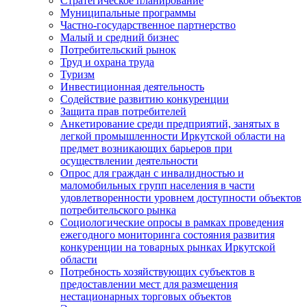
Стратегическое планирование
Муниципальные программы
Частно-государственное партнерство
Малый и средний бизнес
Потребительский рынок
Труд и охрана труда
Туризм
Инвестиционная деятельность
Содействие развитию конкуренции
Защита прав потребителей
Анкетирование среди предприятий, занятых в
легкой промышленности Иркутской области на
предмет возникающих барьеров при
осуществлении деятельности
Опрос для граждан с инвалидностью и
маломобильных групп населения в части
удовлетворенности уровнем доступности объектов
потребительского рынка
Социологические опросы в рамках проведения
ежегодного мониторинга состояния развития
конкуренции на товарных рынках Иркутской
области
Потребность хозяйствующих субъектов в
предоставлении мест для размещения
нестационарных торговых объектов