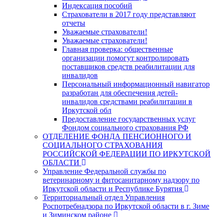
Индексация пособий
Cтрахователи в 2017 году представляют
отчеты
Уважаемые страхователи!
Уважаемые страхователи!
Главная проверка: общественные
организации помогут контролировать
поставщиков средств реабилитации для
инвалидов
Персональный информационный навигатор
разработан для обеспечения детей-
инвалидов средствами реабилитации в
Иркутской обл
Предоставление государственных услуг
Фондом социального страхования РФ
ОТДЕЛЕНИЕ ФОНДА ПЕНСИОННОГО И
СОЦИАЛЬНОГО СТРАХОВАНИЯ
РОССИЙСКОЙ ФЕДЕРАЦИИ ПО ИРКУТСКОЙ
ОБЛАСТИ
Управление Федеральной службы по
ветеринарному и фитосанитарному надзору по
Иркутской области и Республике Бурятия
Территориальный отдел Управления
Роспотребнадзора по Иркутской области в г. Зиме
и Зиминском районе