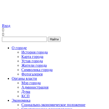
Вход
Найти
О городе
История города
Карта города
Устав города
Жители города
Символика города
Фотогалерея
Органы власти
Мэр города
Администрация
Дума
КСП
Экономика
Социально-экономическое положение