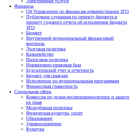
Электронные услуги
Финансы
Об Управлении по финансам администрации ЗГО
Публичные слушания по проекту бюджета и
проекту годового отчета об исполнении бюджета
ЗГО
Бюджет
Внутренний муниципальный финансовый
контроль
Долговая политика
Казначейство
Налоговая политика
Нормативно-правовая база
Бухгалтерский учет и отчетность
Бюджет для граждан
Исполнение по муниципальным программам
Финансовая грамотность
Социальная сфера
Комиссия по делам несовершеннолетних и защите
их прав
Молодёжная политика
Физическая культура, спорт
Образование
Здравоохранение
Культура