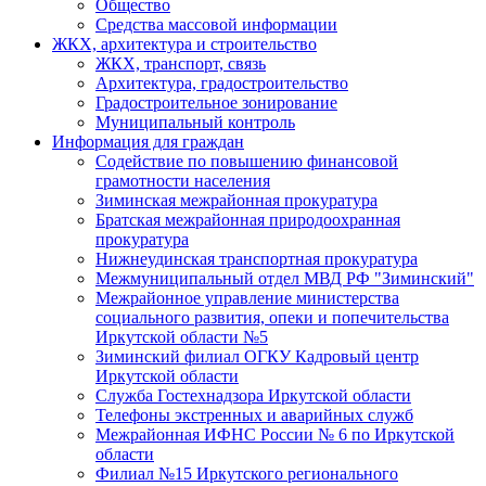
Общество
Средства массовой информации
ЖКХ, архитектура и строительство
ЖКХ, транспорт, связь
Архитектура, градостроительство
Градостроительное зонирование
Муниципальный контроль
Информация для граждан
Содействие по повышению финансовой
грамотности населения
Зиминская межрайонная прокуратура
Братская межрайонная природоохранная
прокуратура
Нижнеудинская транспортная прокуратура
Межмуниципальный отдел МВД РФ "Зиминский"
Межрайонное управление министерства
социального развития, опеки и попечительства
Иркутской области №5
Зиминский филиал ОГКУ Кадровый центр
Иркутской области
Служба Гостехнадзора Иркутской области
Телефоны экстренных и аварийных служб
Межрайонная ИФНС России № 6 по Иркутской
области
Филиал №15 Иркутского регионального