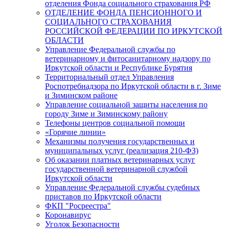
отделения Фонда социального страхования РФ
ОТДЕЛЕНИЕ ФОНДА ПЕНСИОННОГО И
СОЦИАЛЬНОГО СТРАХОВАНИЯ
РОССИЙСКОЙ ФЕДЕРАЦИИ ПО ИРКУТСКОЙ
ОБЛАСТИ
Управление Федеральной службы по
ветеринарному и фитосанитарному надзору по
Иркутской области и Республике Бурятия
Территориальный отдел Управления
Роспотребнадзора по Иркутской области в г. Зиме
и Зиминском районе
Управление социальной защиты населения по
городу Зиме и Зиминскому району
Телефоны центров социальной помощи
«Горячие линии»
Механизмы получения государственных и
муниципальных услуг (реализация 210-ФЗ)
Об оказании платных ветеринарных услуг
государственной ветеринарной службой
Иркутской области
Управление Федеральной службы судебных
приставов по Иркутской области
ФКП "Росреестра"
Коронавирус
Уголок Безопасности