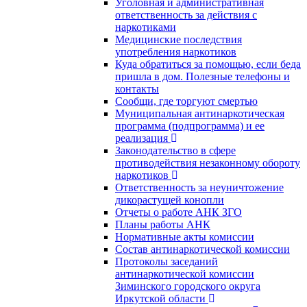
Уголовная и административная
ответственность за действия с
наркотиками
Медицинские последствия
употребления наркотиков
Куда обратиться за помощью, если беда
пришла в дом. Полезные телефоны и
контакты
Сообщи, где торгуют смертью
Муниципальная антинаркотическая
программа (подпрограмма) и ее
реализация
Законодательство в сфере
противодействия незаконному обороту
наркотиков
Ответственность за неуничтожение
дикорастущей конопли
Отчеты о работе АНК ЗГО
Планы работы АНК
Нормативные акты комиссии
Состав антинаркотической комиссии
Протоколы заседаний
антинаркотической комиссии
Зиминского городского округа
Иркутской области