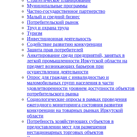
Стратегическое планирование
Муниципальные программы
Частно-государственное партнерство
Малый и средний бизнес
Потребительский рынок
Труд и охрана труда
Туризм
Инвестиционная деятельность
Содействие развитию конкуренции
Защита прав потребителей
Анкетирование среди предприятий, занятых в
легкой промышленности Иркутской области на
предмет возникающих барьеров при
осуществлении деятельности
Опрос для граждан с инвалидностью и
маломобильных групп населения в части
удовлетворенности уровнем доступности объектов
потребительского рынка
Социологические опросы в рамках проведения
ежегодного мониторинга состояния развития
конкуренции на товарных рынках Иркутской
области
Потребность хозяйствующих субъектов в
предоставлении мест для размещения
нестационарных торговых объектов