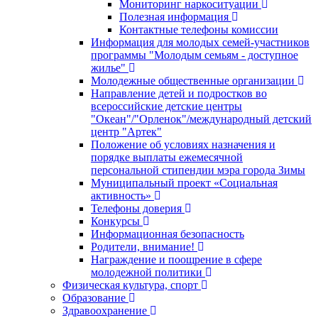
Мониторинг наркоситуации
Полезная информация
Контактные телефоны комиссии
Информация для молодых семей-участников
программы "Молодым семьям - доступное
жилье"
Молодежные общественные организации
Направление детей и подростков во
всероссийские детские центры
"Океан"/"Орленок"/международный детский
центр "Артек"
Положение об условиях назначения и
порядке выплаты ежемесячной
персональной стипендии мэра города Зимы
Муниципальный проект «Социальная
активность»
Телефоны доверия
Конкурсы
Информационная безопасность
Родители, внимание!
Награждение и поощрение в сфере
молодежной политики
Физическая культура, спорт
Образование
Здравоохранение