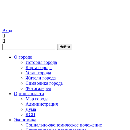
Вход
Найти
О городе
История города
Карта города
Устав города
Жители города
Символика города
Фотогалерея
Органы власти
Мэр города
Администрация
Дума
КСП
Экономика
Социально-экономическое положение