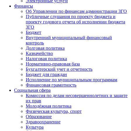
Электронные услуги
Финансы
Об Управлении по финансам администрации ЗГО
Публичные слушания по проекту бюджета и
проекту годового отчета об исполнении бюджета
ЗГО
Бюджет
Внутренний муниципальный финансовый
контроль
Долговая политика
Казначейство
Налоговая политика
Нормативно-правовая база
Бухгалтерский учет и отчетность
Бюджет для граждан
Исполнение по муниципальным программам
Финансовая грамотность
Социальная сфера
Комиссия по делам несовершеннолетних и защите
их прав
Молодёжная политика
Физическая культура, спорт
Образование
Здравоохранение
Культура