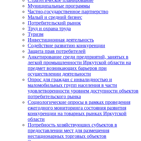
Стратегическое планирование
Муниципальные программы
Частно-государственное партнерство
Малый и средний бизнес
Потребительский рынок
Труд и охрана труда
Туризм
Инвестиционная деятельность
Содействие развитию конкуренции
Защита прав потребителей
Анкетирование среди предприятий, занятых в
легкой промышленности Иркутской области на
предмет возникающих барьеров при
осуществлении деятельности
Опрос для граждан с инвалидностью и
маломобильных групп населения в части
удовлетворенности уровнем доступности объектов
потребительского рынка
Социологические опросы в рамках проведения
ежегодного мониторинга состояния развития
конкуренции на товарных рынках Иркутской
области
Потребность хозяйствующих субъектов в
предоставлении мест для размещения
нестационарных торговых объектов