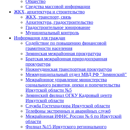
Общество
Средства массовой информации
ЖКХ, архитектура и строительство
ЖКХ, транспорт, связь
Архитектура, градостроительство
Градостроительное зонирование
Муниципальный контроль
Информация для граждан
Содействие по повышению финансовой
грамотности населения
Зиминская межрайонная прокуратура
Братская межрайонная природоохранная
прокуратура
Нижнеудинская транспортная прокуратура
Межмуниципальный отдел МВД РФ "Зиминский"
Межрайонное управление министерства
социального развития, опеки и попечительства
Иркутской области №5
Зиминский филиал ОГКУ Кадровый центр
Иркутской области
Служба Гостехнадзора Иркутской области
Телефоны экстренных и аварийных служб
Межрайонная ИФНС России № 6 по Иркутской
области
Филиал №15 Иркутского регионального