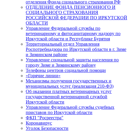
отделения Фонда социального страхования РФ
ОТДЕЛЕНИЕ ФОНДА ПЕНСИОННОГО И
СОЦИАЛЬНОГО СТРАХОВАНИЯ
РОССИЙСКОЙ ФЕДЕРАЦИИ ПО ИРКУТСКОЙ
ОБЛАСТИ
Управление Федеральной службы по
ветеринарному и фитосанитарному надзору по
Иркутской области и Республике Бурятия
Территориальный отдел Управления
Роспотребнадзора по Иркутской области в г. Зиме
и Зиминском районе
Управление социальной защиты населения по
городу Зиме и Зиминскому району
Телефоны центров социальной помощи
«Горячие линии»
Механизмы получения государственных и
муниципальных услуг (реализация 210-ФЗ)
Об оказании платных ветеринарных услуг
государственной ветеринарной службой
Иркутской области
Управление Федеральной службы судебных
приставов по Иркутской области
ФКП "Росреестра"
Коронавирус
Уголок Безопасности