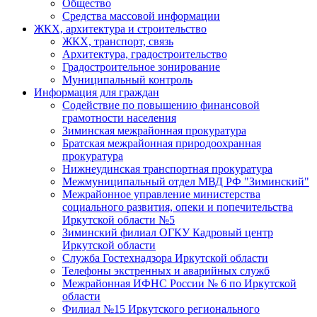
Общество
Средства массовой информации
ЖКХ, архитектура и строительство
ЖКХ, транспорт, связь
Архитектура, градостроительство
Градостроительное зонирование
Муниципальный контроль
Информация для граждан
Содействие по повышению финансовой
грамотности населения
Зиминская межрайонная прокуратура
Братская межрайонная природоохранная
прокуратура
Нижнеудинская транспортная прокуратура
Межмуниципальный отдел МВД РФ "Зиминский"
Межрайонное управление министерства
социального развития, опеки и попечительства
Иркутской области №5
Зиминский филиал ОГКУ Кадровый центр
Иркутской области
Служба Гостехнадзора Иркутской области
Телефоны экстренных и аварийных служб
Межрайонная ИФНС России № 6 по Иркутской
области
Филиал №15 Иркутского регионального