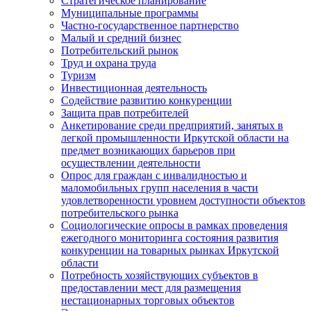
Стратегическое планирование
Муниципальные программы
Частно-государственное партнерство
Малый и средний бизнес
Потребительский рынок
Труд и охрана труда
Туризм
Инвестиционная деятельность
Содействие развитию конкуренции
Защита прав потребителей
Анкетирование среди предприятий, занятых в
легкой промышленности Иркутской области на
предмет возникающих барьеров при
осуществлении деятельности
Опрос для граждан с инвалидностью и
маломобильных групп населения в части
удовлетворенности уровнем доступности объектов
потребительского рынка
Социологические опросы в рамках проведения
ежегодного мониторинга состояния развития
конкуренции на товарных рынках Иркутской
области
Потребность хозяйствующих субъектов в
предоставлении мест для размещения
нестационарных торговых объектов