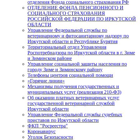
отделения Фонда социального страхования РФ
ОТДЕЛЕНИЕ ФОНДА ПЕНСИОННОГО И
СОЦИАЛЬНОГО СТРАХОВАНИЯ
РОССИЙСКОЙ ФЕДЕРАЦИИ ПО ИРКУТСКОЙ
ОБЛАСТИ
Управление Федеральной службы по
ветеринарному и фитосанитарному надзору по
Иркутской области и Республике Бурятия
Территориальный отдел Управления
Роспотребнадзора по Иркутской области в г. Зиме
и Зиминском районе
Управление социальной защиты населения по
городу Зиме и Зиминскому району
Телефоны центров социальной помощи
«Горячие линии»
Механизмы получения государственных и
муниципальных услуг (реализация 210-ФЗ)
Об оказании платных ветеринарных услуг
государственной ветеринарной службой
Иркутской области
Управление Федеральной службы судебных
приставов по Иркутской области
ФКП "Росреестра"
Коронавирус
Уголок Безопасности