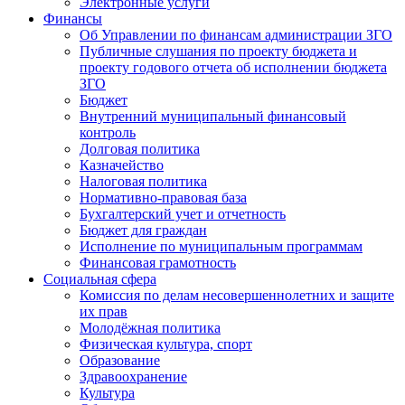
Электронные услуги
Финансы
Об Управлении по финансам администрации ЗГО
Публичные слушания по проекту бюджета и
проекту годового отчета об исполнении бюджета
ЗГО
Бюджет
Внутренний муниципальный финансовый
контроль
Долговая политика
Казначейство
Налоговая политика
Нормативно-правовая база
Бухгалтерский учет и отчетность
Бюджет для граждан
Исполнение по муниципальным программам
Финансовая грамотность
Социальная сфера
Комиссия по делам несовершеннолетних и защите
их прав
Молодёжная политика
Физическая культура, спорт
Образование
Здравоохранение
Культура