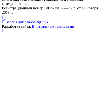
коммуникаций
Регистрационный номер ЭЛ № ФС 77-74235 от 19 ноября
2018 г.
Версия для слабовидящих
Разработка сайта:
Виртуальные технологии
Публикация миниатюры
×
На сайте используются cookies для сбора и хранения
данных, необходимых для корректной работы сайта
и удобства посетителей.
Продолжая использовать наш сайт, Вы соглашаетесь