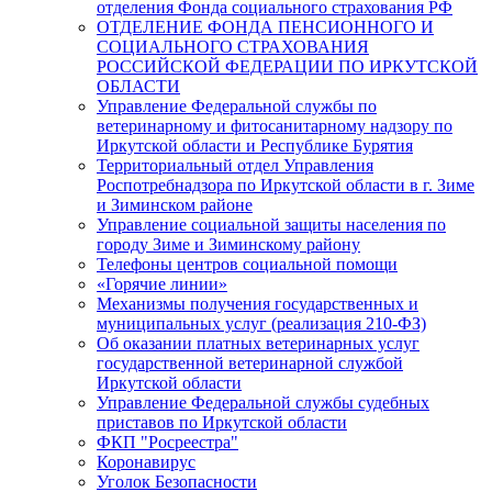
отделения Фонда социального страхования РФ
ОТДЕЛЕНИЕ ФОНДА ПЕНСИОННОГО И
СОЦИАЛЬНОГО СТРАХОВАНИЯ
РОССИЙСКОЙ ФЕДЕРАЦИИ ПО ИРКУТСКОЙ
ОБЛАСТИ
Управление Федеральной службы по
ветеринарному и фитосанитарному надзору по
Иркутской области и Республике Бурятия
Территориальный отдел Управления
Роспотребнадзора по Иркутской области в г. Зиме
и Зиминском районе
Управление социальной защиты населения по
городу Зиме и Зиминскому району
Телефоны центров социальной помощи
«Горячие линии»
Механизмы получения государственных и
муниципальных услуг (реализация 210-ФЗ)
Об оказании платных ветеринарных услуг
государственной ветеринарной службой
Иркутской области
Управление Федеральной службы судебных
приставов по Иркутской области
ФКП "Росреестра"
Коронавирус
Уголок Безопасности