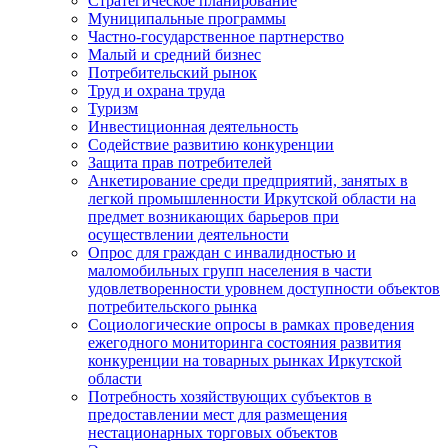
Стратегическое планирование
Муниципальные программы
Частно-государственное партнерство
Малый и средний бизнес
Потребительский рынок
Труд и охрана труда
Туризм
Инвестиционная деятельность
Содействие развитию конкуренции
Защита прав потребителей
Анкетирование среди предприятий, занятых в
легкой промышленности Иркутской области на
предмет возникающих барьеров при
осуществлении деятельности
Опрос для граждан с инвалидностью и
маломобильных групп населения в части
удовлетворенности уровнем доступности объектов
потребительского рынка
Социологические опросы в рамках проведения
ежегодного мониторинга состояния развития
конкуренции на товарных рынках Иркутской
области
Потребность хозяйствующих субъектов в
предоставлении мест для размещения
нестационарных торговых объектов