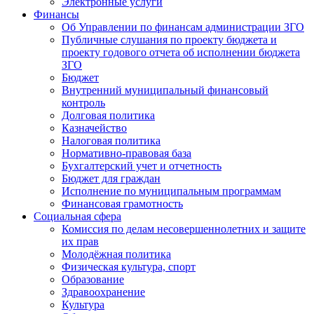
Электронные услуги
Финансы
Об Управлении по финансам администрации ЗГО
Публичные слушания по проекту бюджета и
проекту годового отчета об исполнении бюджета
ЗГО
Бюджет
Внутренний муниципальный финансовый
контроль
Долговая политика
Казначейство
Налоговая политика
Нормативно-правовая база
Бухгалтерский учет и отчетность
Бюджет для граждан
Исполнение по муниципальным программам
Финансовая грамотность
Социальная сфера
Комиссия по делам несовершеннолетних и защите
их прав
Молодёжная политика
Физическая культура, спорт
Образование
Здравоохранение
Культура