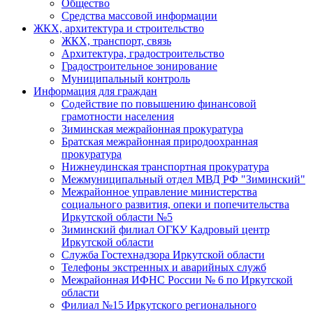
Общество
Средства массовой информации
ЖКХ, архитектура и строительство
ЖКХ, транспорт, связь
Архитектура, градостроительство
Градостроительное зонирование
Муниципальный контроль
Информация для граждан
Содействие по повышению финансовой
грамотности населения
Зиминская межрайонная прокуратура
Братская межрайонная природоохранная
прокуратура
Нижнеудинская транспортная прокуратура
Межмуниципальный отдел МВД РФ "Зиминский"
Межрайонное управление министерства
социального развития, опеки и попечительства
Иркутской области №5
Зиминский филиал ОГКУ Кадровый центр
Иркутской области
Служба Гостехнадзора Иркутской области
Телефоны экстренных и аварийных служб
Межрайонная ИФНС России № 6 по Иркутской
области
Филиал №15 Иркутского регионального