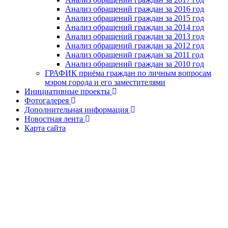
Анализ обращений граждан за 2016 год
Анализ обращений граждан за 2015 год
Анализ обращений граждан за 2014 год
Анализ обращений граждан за 2013 год
Анализ обращений граждан за 2012 год
Анализ обращений граждан за 2011 год
Анализ обращений граждан за 2010 год
ГРАФИК приёма граждан по личным вопросам
мэром города и его заместителями
Инициативные проекты
Фотогалерея
Дополнительная информация
Новостная лента
Карта сайта