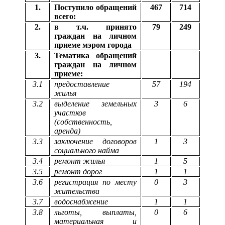
1.
Поступило обращений
467
714
всего:
2.
в т.ч. принято
79
249
граждан на личном
приеме мэром города
3.
Тематика обращений
граждан на личном
приеме:
3.1
предоставление
57
194
жилья
3.2
выделение земельных
3
6
участков
(собственность,
аренда)
3.3
заключение договоров
1
3
социального найма
3.4
ремонт жилья
1
5
3.5
ремонт дорог
1
1
3.6
регистрация по месту
0
3
жительства
3.7
водоснабжение
1
1
3.8
льготы, выплаты,
0
6
материальная и