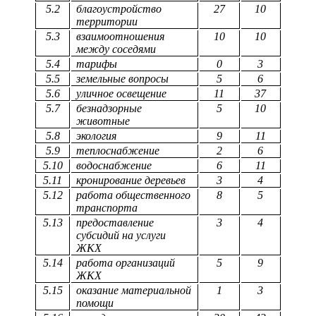
5.2
благоустройство
27
10
территории
5.3
взаимоотношения
10
10
между соседями
5.4
тарифы
0
3
5.5
земельные вопросы
5
6
5.6
уличное освещение
11
37
5.7
безнадзорные
5
10
животные
5.8
экология
9
11
5.9
теплоснабжение
2
6
5.10
водоснабжение
6
11
5.11
кронирование деревьев
3
4
5.12
работа общественного
8
5
транспорта
5.13
предоставление
3
4
субсидий на услуги
ЖКХ
5.14
работа организаций
5
9
ЖКХ
5.15
оказание материальной
1
3
помощи