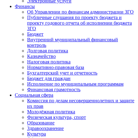
Электронные услуги
Финансы
Об Управлении по финансам администрации ЗГО
Публичные слушания по проекту бюджета и
проекту годового отчета об исполнении бюджета
ЗГО
Бюджет
Внутренний муниципальный финансовый
контроль
Долговая политика
Казначейство
Налоговая политика
Нормативно-правовая база
Бухгалтерский учет и отчетность
Бюджет для граждан
Исполнение по муниципальным программам
Финансовая грамотность
Социальная сфера
Комиссия по делам несовершеннолетних и защите
их прав
Молодёжная политика
Физическая культура, спорт
Образование
Здравоохранение
Культура