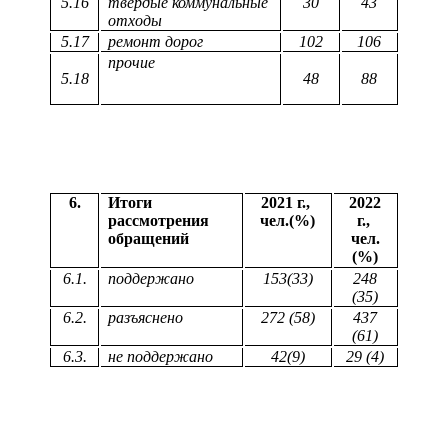
5.16
твердые коммунальные
30
43
отходы
5.17
ремонт дорог
102
106
прочие
5.18
48
88
6.
Итоги
2021 г.,
2022
рассмотрения
чел.(%)
г.,
обращений
чел.
(%)
6.1.
поддержано
153(33)
248
(35)
6.2.
разъяснено
272 (58)
437
(61)
6.3.
не поддержано
42(9)
29 (4)