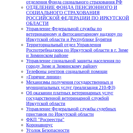
отделения Фонда социального страхования РФ
ОТДЕЛЕНИЕ ФОНДА ПЕНСИОННОГО И
СОЦИАЛЬНОГО СТРАХОВАНИЯ
РОССИЙСКОЙ ФЕДЕРАЦИИ ПО ИРКУТСКОЙ
ОБЛАСТИ
Управление Федеральной службы по
ветеринарному и фитосанитарному надзору по
Иркутской области и Республике Бурятия
Территориальный отдел Управления
Роспотребнадзора по Иркутской области в г. Зиме
и Зиминском районе
Управление социальной защиты населения по
городу Зиме и Зиминскому району
Телефоны центров социальной помощи
«Горячие линии»
Механизмы получения государственных и
муниципальных услуг (реализация 210-ФЗ)
Об оказании платных ветеринарных услуг
государственной ветеринарной службой
Иркутской области
Управление Федеральной службы судебных
приставов по Иркутской области
ФКП "Росреестра"
Коронавирус
Уголок Безопасности