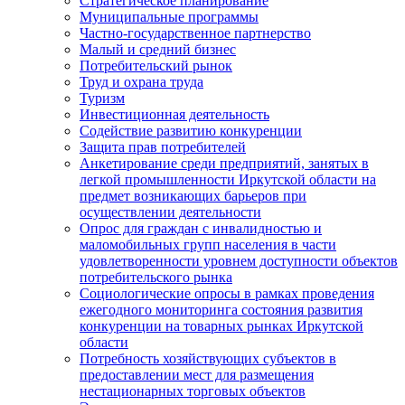
Стратегическое планирование
Муниципальные программы
Частно-государственное партнерство
Малый и средний бизнес
Потребительский рынок
Труд и охрана труда
Туризм
Инвестиционная деятельность
Содействие развитию конкуренции
Защита прав потребителей
Анкетирование среди предприятий, занятых в
легкой промышленности Иркутской области на
предмет возникающих барьеров при
осуществлении деятельности
Опрос для граждан с инвалидностью и
маломобильных групп населения в части
удовлетворенности уровнем доступности объектов
потребительского рынка
Социологические опросы в рамках проведения
ежегодного мониторинга состояния развития
конкуренции на товарных рынках Иркутской
области
Потребность хозяйствующих субъектов в
предоставлении мест для размещения
нестационарных торговых объектов