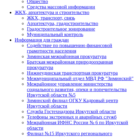
Общество
Средства массовой информации
ЖКХ, архитектура и строительство
ЖКХ, транспорт, связь
Архитектура, градостроительство
Градостроительное зонирование
Муниципальный контроль
Информация для граждан
Содействие по повышению финансовой
грамотности населения
Зиминская межрайонная прокуратура
Братская межрайонная природоохранная
прокуратура
Нижнеудинская транспортная прокуратура
Межмуниципальный отдел МВД РФ "Зиминский"
Межрайонное управление министерства
социального развития, опеки и попечительства
Иркутской области №5
Зиминский филиал ОГКУ Кадровый центр
Иркутской области
Служба Гостехнадзора Иркутской области
Телефоны экстренных и аварийных служб
Межрайонная ИФНС России № 6 по Иркутской
области
Филиал №15 Иркутского регионального