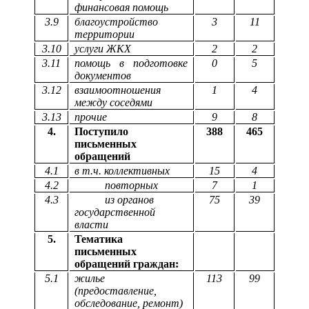
финансовая помощь
3.9
благоустройство
3
11
территории
3.10
услуги ЖКХ
2
2
3.11
помощь в подготовке
0
5
документов
3.12
взаимоотношения
1
4
между соседями
3.13
прочие
9
8
4.
Поступило
388
465
письменных
обращений
4.1
в т.ч. коллективных
15
4
4.2
повторных
7
1
4.3
из органов
75
39
государственной
власти
5.
Тематика
письменных
обращений граждан:
5.1
жилье
113
99
(предоставление,
обследование, ремонт)