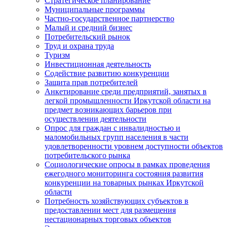
Стратегическое планирование
Муниципальные программы
Частно-государственное партнерство
Малый и средний бизнес
Потребительский рынок
Труд и охрана труда
Туризм
Инвестиционная деятельность
Содействие развитию конкуренции
Защита прав потребителей
Анкетирование среди предприятий, занятых в
легкой промышленности Иркутской области на
предмет возникающих барьеров при
осуществлении деятельности
Опрос для граждан с инвалидностью и
маломобильных групп населения в части
удовлетворенности уровнем доступности объектов
потребительского рынка
Социологические опросы в рамках проведения
ежегодного мониторинга состояния развития
конкуренции на товарных рынках Иркутской
области
Потребность хозяйствующих субъектов в
предоставлении мест для размещения
нестационарных торговых объектов