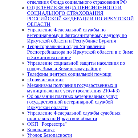
отделения Фонда социального страхования РФ
ОТДЕЛЕНИЕ ФОНДА ПЕНСИОННОГО И
СОЦИАЛЬНОГО СТРАХОВАНИЯ
РОССИЙСКОЙ ФЕДЕРАЦИИ ПО ИРКУТСКОЙ
ОБЛАСТИ
Управление Федеральной службы по
ветеринарному и фитосанитарному надзору по
Иркутской области и Республике Бурятия
Территориальный отдел Управления
Роспотребнадзора по Иркутской области в г. Зиме
и Зиминском районе
Управление социальной защиты населения по
городу Зиме и Зиминскому району
Телефоны центров социальной помощи
«Горячие линии»
Механизмы получения государственных и
муниципальных услуг (реализация 210-ФЗ)
Об оказании платных ветеринарных услуг
государственной ветеринарной службой
Иркутской области
Управление Федеральной службы судебных
приставов по Иркутской области
ФКП "Росреестра"
Коронавирус
Уголок Безопасности