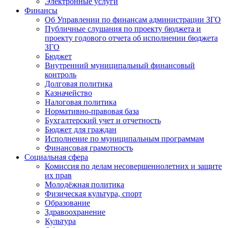
Электронные услуги
Финансы
Об Управлении по финансам администрации ЗГО
Публичные слушания по проекту бюджета и
проекту годового отчета об исполнении бюджета
ЗГО
Бюджет
Внутренний муниципальный финансовый
контроль
Долговая политика
Казначейство
Налоговая политика
Нормативно-правовая база
Бухгалтерский учет и отчетность
Бюджет для граждан
Исполнение по муниципальным программам
Финансовая грамотность
Социальная сфера
Комиссия по делам несовершеннолетних и защите
их прав
Молодёжная политика
Физическая культура, спорт
Образование
Здравоохранение
Культура