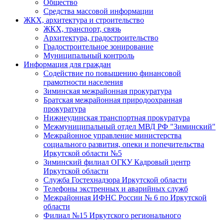
Общество
Средства массовой информации
ЖКХ, архитектура и строительство
ЖКХ, транспорт, связь
Архитектура, градостроительство
Градостроительное зонирование
Муниципальный контроль
Информация для граждан
Содействие по повышению финансовой
грамотности населения
Зиминская межрайонная прокуратура
Братская межрайонная природоохранная
прокуратура
Нижнеудинская транспортная прокуратура
Межмуниципальный отдел МВД РФ "Зиминский"
Межрайонное управление министерства
социального развития, опеки и попечительства
Иркутской области №5
Зиминский филиал ОГКУ Кадровый центр
Иркутской области
Служба Гостехнадзора Иркутской области
Телефоны экстренных и аварийных служб
Межрайонная ИФНС России № 6 по Иркутской
области
Филиал №15 Иркутского регионального