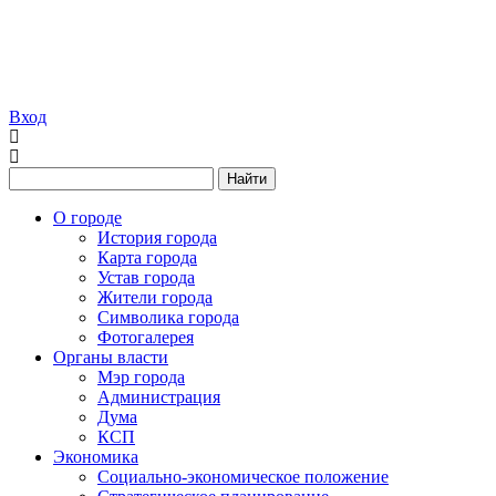
Вход
Найти
О городе
История города
Карта города
Устав города
Жители города
Символика города
Фотогалерея
Органы власти
Мэр города
Администрация
Дума
КСП
Экономика
Социально-экономическое положение