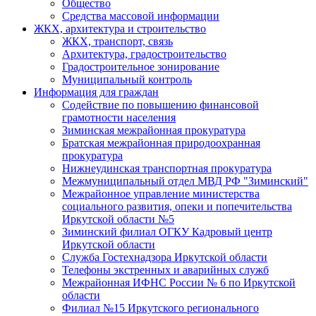
Общество
Средства массовой информации
ЖКХ, архитектура и строительство
ЖКХ, транспорт, связь
Архитектура, градостроительство
Градостроительное зонирование
Муниципальный контроль
Информация для граждан
Содействие по повышению финансовой
грамотности населения
Зиминская межрайонная прокуратура
Братская межрайонная природоохранная
прокуратура
Нижнеудинская транспортная прокуратура
Межмуниципальный отдел МВД РФ "Зиминский"
Межрайонное управление министерства
социального развития, опеки и попечительства
Иркутской области №5
Зиминский филиал ОГКУ Кадровый центр
Иркутской области
Служба Гостехнадзора Иркутской области
Телефоны экстренных и аварийных служб
Межрайонная ИФНС России № 6 по Иркутской
области
Филиал №15 Иркутского регионального