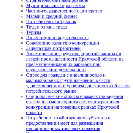
Стратегическое планирование
Муниципальные программы
Частно-государственное партнерство
Малый и средний бизнес
Потребительский рынок
Труд и охрана труда
Туризм
Инвестиционная деятельность
Содействие развитию конкуренции
Защита прав потребителей
Анкетирование среди предприятий, занятых в
легкой промышленности Иркутской области на
предмет возникающих барьеров при
осуществлении деятельности
Опрос для граждан с инвалидностью и
маломобильных групп населения в части
удовлетворенности уровнем доступности объектов
потребительского рынка
Социологические опросы в рамках проведения
ежегодного мониторинга состояния развития
конкуренции на товарных рынках Иркутской
области
Потребность хозяйствующих субъектов в
предоставлении мест для размещения
нестационарных торговых объектов