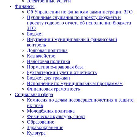
Электронные услуги
Финансы
Об Управлении по финансам администрации ЗГО
Публичные слушания по проекту бюджета и
проекту годового отчета об исполнении бюджета
ЗГО
Бюджет
Внутренний муниципальный финансовый
контроль
Долговая политика
Казначейство
Налоговая политика
Нормативно-правовая база
Бухгалтерский учет и отчетность
Бюджет для граждан
Исполнение по муниципальным программам
Финансовая грамотность
Социальная сфера
Комиссия по делам несовершеннолетних и защите
их прав
Молодёжная политика
Физическая культура, спорт
Образование
Здравоохранение
Культура