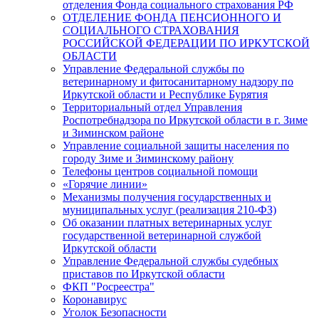
отделения Фонда социального страхования РФ
ОТДЕЛЕНИЕ ФОНДА ПЕНСИОННОГО И
СОЦИАЛЬНОГО СТРАХОВАНИЯ
РОССИЙСКОЙ ФЕДЕРАЦИИ ПО ИРКУТСКОЙ
ОБЛАСТИ
Управление Федеральной службы по
ветеринарному и фитосанитарному надзору по
Иркутской области и Республике Бурятия
Территориальный отдел Управления
Роспотребнадзора по Иркутской области в г. Зиме
и Зиминском районе
Управление социальной защиты населения по
городу Зиме и Зиминскому району
Телефоны центров социальной помощи
«Горячие линии»
Механизмы получения государственных и
муниципальных услуг (реализация 210-ФЗ)
Об оказании платных ветеринарных услуг
государственной ветеринарной службой
Иркутской области
Управление Федеральной службы судебных
приставов по Иркутской области
ФКП "Росреестра"
Коронавирус
Уголок Безопасности