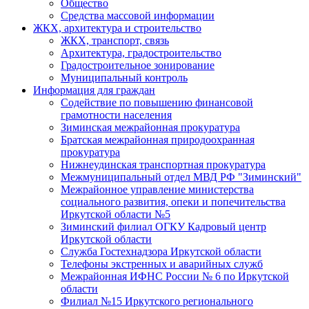
Общество
Средства массовой информации
ЖКХ, архитектура и строительство
ЖКХ, транспорт, связь
Архитектура, градостроительство
Градостроительное зонирование
Муниципальный контроль
Информация для граждан
Содействие по повышению финансовой
грамотности населения
Зиминская межрайонная прокуратура
Братская межрайонная природоохранная
прокуратура
Нижнеудинская транспортная прокуратура
Межмуниципальный отдел МВД РФ "Зиминский"
Межрайонное управление министерства
социального развития, опеки и попечительства
Иркутской области №5
Зиминский филиал ОГКУ Кадровый центр
Иркутской области
Служба Гостехнадзора Иркутской области
Телефоны экстренных и аварийных служб
Межрайонная ИФНС России № 6 по Иркутской
области
Филиал №15 Иркутского регионального