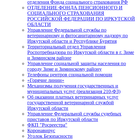
отделения Фонда социального страхования РФ
ОТДЕЛЕНИЕ ФОНДА ПЕНСИОННОГО И
СОЦИАЛЬНОГО СТРАХОВАНИЯ
РОССИЙСКОЙ ФЕДЕРАЦИИ ПО ИРКУТСКОЙ
ОБЛАСТИ
Управление Федеральной службы по
ветеринарному и фитосанитарному надзору по
Иркутской области и Республике Бурятия
Территориальный отдел Управления
Роспотребнадзора по Иркутской области в г. Зиме
и Зиминском районе
Управление социальной защиты населения по
городу Зиме и Зиминскому району
Телефоны центров социальной помощи
«Горячие линии»
Механизмы получения государственных и
муниципальных услуг (реализация 210-ФЗ)
Об оказании платных ветеринарных услуг
государственной ветеринарной службой
Иркутской области
Управление Федеральной службы судебных
приставов по Иркутской области
ФКП "Росреестра"
Коронавирус
Уголок Безопасности