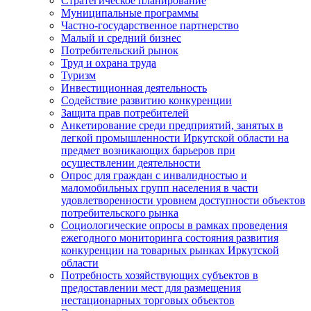
Стратегическое планирование
Муниципальные программы
Частно-государственное партнерство
Малый и средний бизнес
Потребительский рынок
Труд и охрана труда
Туризм
Инвестиционная деятельность
Содействие развитию конкуренции
Защита прав потребителей
Анкетирование среди предприятий, занятых в
легкой промышленности Иркутской области на
предмет возникающих барьеров при
осуществлении деятельности
Опрос для граждан с инвалидностью и
маломобильных групп населения в части
удовлетворенности уровнем доступности объектов
потребительского рынка
Социологические опросы в рамках проведения
ежегодного мониторинга состояния развития
конкуренции на товарных рынках Иркутской
области
Потребность хозяйствующих субъектов в
предоставлении мест для размещения
нестационарных торговых объектов