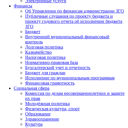
Электронные услуги
Финансы
Об Управлении по финансам администрации ЗГО
Публичные слушания по проекту бюджета и
проекту годового отчета об исполнении бюджета
ЗГО
Бюджет
Внутренний муниципальный финансовый
контроль
Долговая политика
Казначейство
Налоговая политика
Нормативно-правовая база
Бухгалтерский учет и отчетность
Бюджет для граждан
Исполнение по муниципальным программам
Финансовая грамотность
Социальная сфера
Комиссия по делам несовершеннолетних и защите
их прав
Молодёжная политика
Физическая культура, спорт
Образование
Здравоохранение
Культура