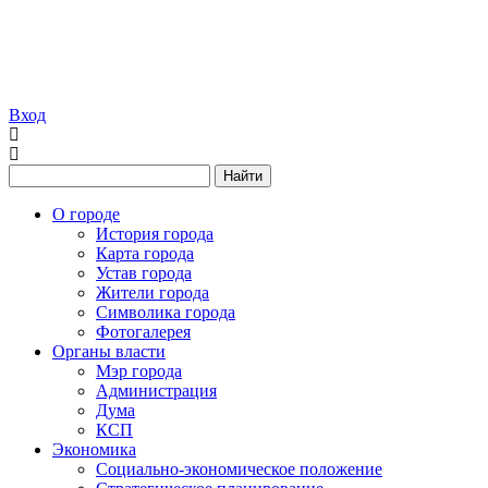
Вход
Найти
О городе
История города
Карта города
Устав города
Жители города
Символика города
Фотогалерея
Органы власти
Мэр города
Администрация
Дума
КСП
Экономика
Социально-экономическое положение