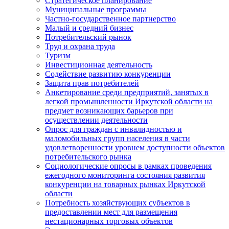
Стратегическое планирование
Муниципальные программы
Частно-государственное партнерство
Малый и средний бизнес
Потребительский рынок
Труд и охрана труда
Туризм
Инвестиционная деятельность
Содействие развитию конкуренции
Защита прав потребителей
Анкетирование среди предприятий, занятых в
легкой промышленности Иркутской области на
предмет возникающих барьеров при
осуществлении деятельности
Опрос для граждан с инвалидностью и
маломобильных групп населения в части
удовлетворенности уровнем доступности объектов
потребительского рынка
Социологические опросы в рамках проведения
ежегодного мониторинга состояния развития
конкуренции на товарных рынках Иркутской
области
Потребность хозяйствующих субъектов в
предоставлении мест для размещения
нестационарных торговых объектов