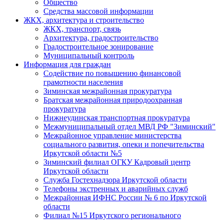
Общество
Средства массовой информации
ЖКХ, архитектура и строительство
ЖКХ, транспорт, связь
Архитектура, градостроительство
Градостроительное зонирование
Муниципальный контроль
Информация для граждан
Содействие по повышению финансовой
грамотности населения
Зиминская межрайонная прокуратура
Братская межрайонная природоохранная
прокуратура
Нижнеудинская транспортная прокуратура
Межмуниципальный отдел МВД РФ "Зиминский"
Межрайонное управление министерства
социального развития, опеки и попечительства
Иркутской области №5
Зиминский филиал ОГКУ Кадровый центр
Иркутской области
Служба Гостехнадзора Иркутской области
Телефоны экстренных и аварийных служб
Межрайонная ИФНС России № 6 по Иркутской
области
Филиал №15 Иркутского регионального