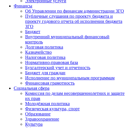
Электронные услуги
Финансы
Об Управлении по финансам администрации ЗГО
Публичные слушания по проекту бюджета и
проекту годового отчета об исполнении бюджета
ЗГО
Бюджет
Внутренний муниципальный финансовый
контроль
Долговая политика
Казначейство
Налоговая политика
Нормативно-правовая база
Бухгалтерский учет и отчетность
Бюджет для граждан
Исполнение по муниципальным программам
Финансовая грамотность
Социальная сфера
Комиссия по делам несовершеннолетних и защите
их прав
Молодёжная политика
Физическая культура, спорт
Образование
Здравоохранение
Культура