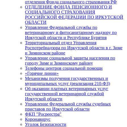
отделения Фонда социального страхования РФ
ОТДЕЛЕНИЕ ФОНДА ПЕНСИОННОГО И
СОЦИАЛЬНОГО СТРАХОВАНИЯ
РОССИЙСКОЙ ФЕДЕРАЦИИ ПО ИРКУТСКОЙ
ОБЛАСТИ
Управление Федеральной службы по
ветеринарному и фитосанитарному надзору по
Иркутской области и Республике Бурятия
Территориальный отдел Управления
Роспотребнадзора по Иркутской области в г. Зиме
и Зиминском районе
Управление социальной защиты населения по
городу Зиме и Зиминскому району
Телефоны центров социальной помощи
«Горячие линии»
Механизмы получения государственных и
муниципальных услуг (реализация 210-ФЗ)
Об оказании платных ветеринарных услуг
государственной ветеринарной службой
Иркутской области
Управление Федеральной службы судебных
приставов по Иркутской области
ФКП "Росреестра"
Коронавирус
Уголок Безопасности