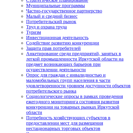
Стратегическое планирование
Муниципальные программы
Частно-государственное партнерство
Малый и средний бизнес
Потребительский рынок
Труд и охрана труда
Туризм
Инвестиционная деятельность
Содействие развитию конкуренции
Защита прав потребителей
Анкетирование среди предприятий, занятых в
легкой промышленности Иркутской области на
предмет возникающих барьеров при
осуществлении деятельности
Опрос для граждан с инвалидностью и
маломобильных групп населения в части
удовлетворенности уровнем доступности объектов
потребительского рынка
Социологические опросы в рамках проведения
ежегодного мониторинга состояния развития
конкуренции на товарных рынках Иркутской
области
Потребность хозяйствующих субъектов в
предоставлении мест для размещения
нестационарных торговых объектов