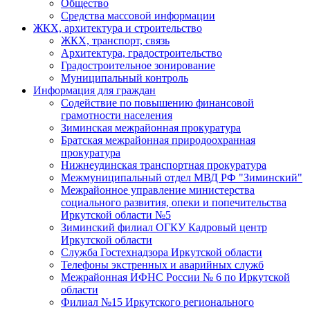
Общество
Средства массовой информации
ЖКХ, архитектура и строительство
ЖКХ, транспорт, связь
Архитектура, градостроительство
Градостроительное зонирование
Муниципальный контроль
Информация для граждан
Содействие по повышению финансовой
грамотности населения
Зиминская межрайонная прокуратура
Братская межрайонная природоохранная
прокуратура
Нижнеудинская транспортная прокуратура
Межмуниципальный отдел МВД РФ "Зиминский"
Межрайонное управление министерства
социального развития, опеки и попечительства
Иркутской области №5
Зиминский филиал ОГКУ Кадровый центр
Иркутской области
Служба Гостехнадзора Иркутской области
Телефоны экстренных и аварийных служб
Межрайонная ИФНС России № 6 по Иркутской
области
Филиал №15 Иркутского регионального