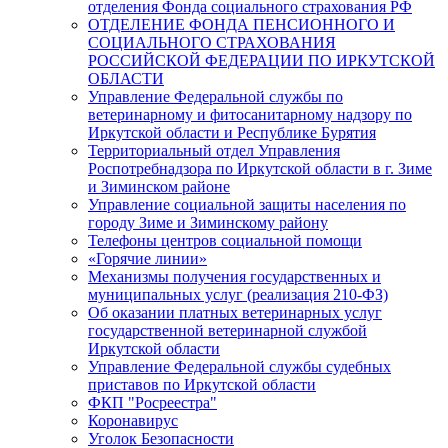
отделения Фонда социального страхования РФ
ОТДЕЛЕНИЕ ФОНДА ПЕНСИОННОГО И
СОЦИАЛЬНОГО СТРАХОВАНИЯ
РОССИЙСКОЙ ФЕДЕРАЦИИ ПО ИРКУТСКОЙ
ОБЛАСТИ
Управление Федеральной службы по
ветеринарному и фитосанитарному надзору по
Иркутской области и Республике Бурятия
Территориальный отдел Управления
Роспотребнадзора по Иркутской области в г. Зиме
и Зиминском районе
Управление социальной защиты населения по
городу Зиме и Зиминскому району
Телефоны центров социальной помощи
«Горячие линии»
Механизмы получения государственных и
муниципальных услуг (реализация 210-ФЗ)
Об оказании платных ветеринарных услуг
государственной ветеринарной службой
Иркутской области
Управление Федеральной службы судебных
приставов по Иркутской области
ФКП "Росреестра"
Коронавирус
Уголок Безопасности