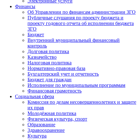
Электронные услуги
Финансы
Об Управлении по финансам администрации ЗГО
Публичные слушания по проекту бюджета и
проекту годового отчета об исполнении бюджета
ЗГО
Бюджет
Внутренний муниципальный финансовый
контроль
Долговая политика
Казначейство
Налоговая политика
Нормативно-правовая база
Бухгалтерский учет и отчетность
Бюджет для граждан
Исполнение по муниципальным программам
Финансовая грамотность
Социальная сфера
Комиссия по делам несовершеннолетних и защите
их прав
Молодёжная политика
Физическая культура, спорт
Образование
Здравоохранение
Культура