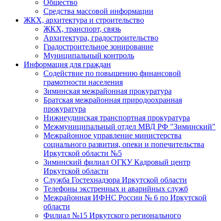
Общество
Средства массовой информации
ЖКХ, архитектура и строительство
ЖКХ, транспорт, связь
Архитектура, градостроительство
Градостроительное зонирование
Муниципальный контроль
Информация для граждан
Содействие по повышению финансовой
грамотности населения
Зиминская межрайонная прокуратура
Братская межрайонная природоохранная
прокуратура
Нижнеудинская транспортная прокуратура
Межмуниципальный отдел МВД РФ "Зиминский"
Межрайонное управление министерства
социального развития, опеки и попечительства
Иркутской области №5
Зиминский филиал ОГКУ Кадровый центр
Иркутской области
Служба Гостехнадзора Иркутской области
Телефоны экстренных и аварийных служб
Межрайонная ИФНС России № 6 по Иркутской
области
Филиал №15 Иркутского регионального