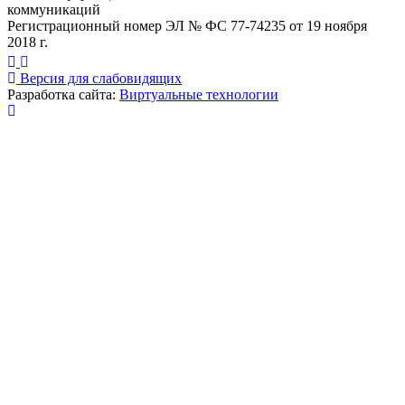
коммуникаций
Регистрационный номер ЭЛ № ФС 77-74235 от 19 ноября
2018 г.
Версия для слабовидящих
Разработка сайта:
Виртуальные технологии
Публикация миниатюры
×
На сайте используются cookies для сбора и хранения
данных, необходимых для корректной работы сайта
и удобства посетителей.
Продолжая использовать наш сайт, Вы соглашаетесь