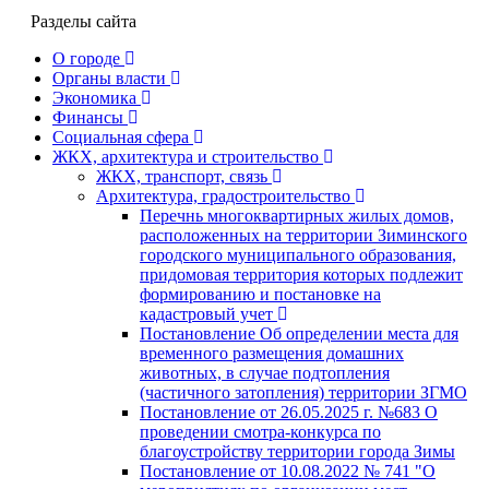
Разделы сайта
О городе
Органы власти
Экономика
Финансы
Социальная сфера
ЖКХ, архитектура и строительство
ЖКХ, транспорт, связь
Архитектура, градостроительство
Перечнь многоквартирных жилых домов,
расположенных на территории Зиминского
городского муниципального образования,
придомовая территория которых подлежит
формированию и постановке на
кадастровый учет
Постановление Об определении места для
временного размещения домашних
животных, в случае подтопления
(частичного затопления) территории ЗГМО
Постановление от 26.05.2025 г. №683 О
проведении смотра-конкурса по
благоустройству территории города Зимы
Постановление от 10.08.2022 № 741 "О