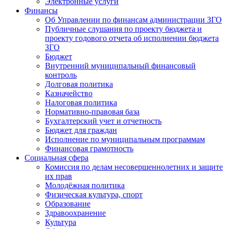
Электронные услуги
Финансы
Об Управлении по финансам администрации ЗГО
Публичные слушания по проекту бюджета и
проекту годового отчета об исполнении бюджета
ЗГО
Бюджет
Внутренний муниципальный финансовый
контроль
Долговая политика
Казначейство
Налоговая политика
Нормативно-правовая база
Бухгалтерский учет и отчетность
Бюджет для граждан
Исполнение по муниципальным программам
Финансовая грамотность
Социальная сфера
Комиссия по делам несовершеннолетних и защите
их прав
Молодёжная политика
Физическая культура, спорт
Образование
Здравоохранение
Культура