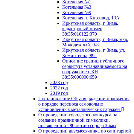
Котельная №1
Котельная №3
Котельная №9
Котельная п. Кирзавод, 13А
Иркутская область, г. Зима,
кадастровый номер
38:35:010122:370
Иркутская область, г. Зима, мкр.
Молодежный, 9-8
Иркутская область, г. Зима, ул.
Коминтерна, 89а
Описание границ публичного
сервитута устанавливаемого на
сооружение с КН
38:35:000000:659
2023 год
2022 год
2019 год
Постановление Об утверждении положения
о порядке переноса самовольно
установленных металлических гаражей
О проведении городского конкурса на
создание праздничной символики,
посвященной 280-летию города Зимы
О проведении двухмесячника по санитарной