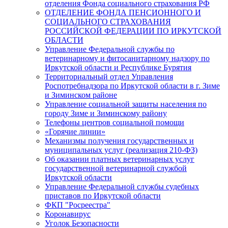
отделения Фонда социального страхования РФ
ОТДЕЛЕНИЕ ФОНДА ПЕНСИОННОГО И
СОЦИАЛЬНОГО СТРАХОВАНИЯ
РОССИЙСКОЙ ФЕДЕРАЦИИ ПО ИРКУТСКОЙ
ОБЛАСТИ
Управление Федеральной службы по
ветеринарному и фитосанитарному надзору по
Иркутской области и Республике Бурятия
Территориальный отдел Управления
Роспотребнадзора по Иркутской области в г. Зиме
и Зиминском районе
Управление социальной защиты населения по
городу Зиме и Зиминскому району
Телефоны центров социальной помощи
«Горячие линии»
Механизмы получения государственных и
муниципальных услуг (реализация 210-ФЗ)
Об оказании платных ветеринарных услуг
государственной ветеринарной службой
Иркутской области
Управление Федеральной службы судебных
приставов по Иркутской области
ФКП "Росреестра"
Коронавирус
Уголок Безопасности