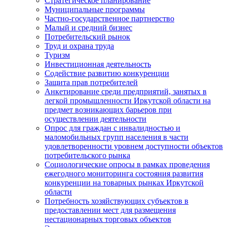
Стратегическое планирование
Муниципальные программы
Частно-государственное партнерство
Малый и средний бизнес
Потребительский рынок
Труд и охрана труда
Туризм
Инвестиционная деятельность
Содействие развитию конкуренции
Защита прав потребителей
Анкетирование среди предприятий, занятых в
легкой промышленности Иркутской области на
предмет возникающих барьеров при
осуществлении деятельности
Опрос для граждан с инвалидностью и
маломобильных групп населения в части
удовлетворенности уровнем доступности объектов
потребительского рынка
Социологические опросы в рамках проведения
ежегодного мониторинга состояния развития
конкуренции на товарных рынках Иркутской
области
Потребность хозяйствующих субъектов в
предоставлении мест для размещения
нестационарных торговых объектов