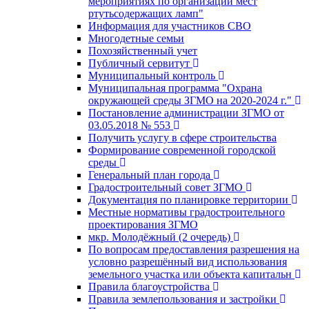
мероприятиях по организации мест
ртутьсодержащих ламп"
Информация для участников СВО
Многодетные семьи
Похозяйственный учет
Публичный сервитут
Муниципальный контроль
Муниципальная программа "Охрана
окружающей среды ЗГМО на 2020-2024 г."
Постановление администрации ЗГМО от
03.05.2018 № 553
Получить услугу в сфере строительства
Формирование современной городской
среды
Генеральный план города
Градостроительный совет ЗГМО
Документация по планировке территории
Местные нормативы градостроительного
проектирования ЗГМО
мкр. Молодёжный (2 очередь)
По вопросам предоставления разрешения на
условно разрешённый вид использования
земельного участка или объекта капитальн
Правила благоустройства
Правила землепользования и застройки