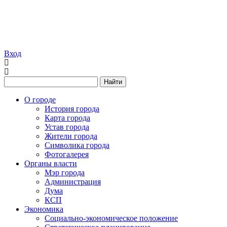
Вход
Найти
О городе
История города
Карта города
Устав города
Жители города
Символика города
Фотогалерея
Органы власти
Мэр города
Администрация
Дума
КСП
Экономика
Социально-экономическое положение