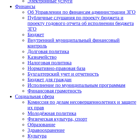
Электронные услуги
Финансы
Об Управлении по финансам администрации ЗГО
Публичные слушания по проекту бюджета и
проекту годового отчета об исполнении бюджета
ЗГО
Бюджет
Внутренний муниципальный финансовый
контроль
Долговая политика
Казначейство
Налоговая политика
Нормативно-правовая база
Бухгалтерский учет и отчетность
Бюджет для граждан
Исполнение по муниципальным программам
Финансовая грамотность
Социальная сфера
Комиссия по делам несовершеннолетних и защите
их прав
Молодёжная политика
Физическая культура, спорт
Образование
Здравоохранение
Культура