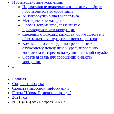
Противодействие коррупции
Нормативные правовые и иные акты в сфере
противодействия коррупции
Антикоррупционная экспертиза
Методические материалы
Формы документов, связанных с
противодействием коррупции
Сведения о доходах, расходах, об имуществе и
обязательствах имущественного характера
Комиссия по соблюдению требований к
служебному поведению и урегулированию
конфликта интересов на муниципальной службе
Обратная связь для сообщений о фактах
коррупции
...
Главная
Социальная сфера
Средства массовой информации
Газета "Новая Приокская правда"
2021 год
№ 16 (418) от 21 апреля 2021 г.