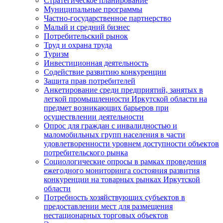
Стратегическое планирование
Муниципальные программы
Частно-государственное партнерство
Малый и средний бизнес
Потребительский рынок
Труд и охрана труда
Туризм
Инвестиционная деятельность
Содействие развитию конкуренции
Защита прав потребителей
Анкетирование среди предприятий, занятых в
легкой промышленности Иркутской области на
предмет возникающих барьеров при
осуществлении деятельности
Опрос для граждан с инвалидностью и
маломобильных групп населения в части
удовлетворенности уровнем доступности объектов
потребительского рынка
Социологические опросы в рамках проведения
ежегодного мониторинга состояния развития
конкуренции на товарных рынках Иркутской
области
Потребность хозяйствующих субъектов в
предоставлении мест для размещения
нестационарных торговых объектов