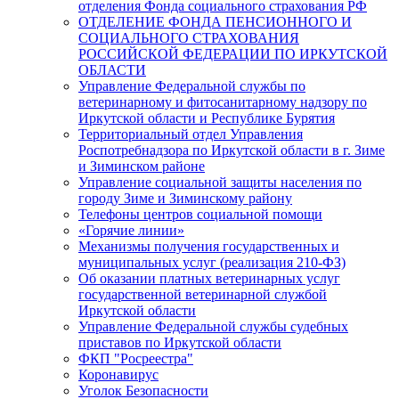
отделения Фонда социального страхования РФ
ОТДЕЛЕНИЕ ФОНДА ПЕНСИОННОГО И
СОЦИАЛЬНОГО СТРАХОВАНИЯ
РОССИЙСКОЙ ФЕДЕРАЦИИ ПО ИРКУТСКОЙ
ОБЛАСТИ
Управление Федеральной службы по
ветеринарному и фитосанитарному надзору по
Иркутской области и Республике Бурятия
Территориальный отдел Управления
Роспотребнадзора по Иркутской области в г. Зиме
и Зиминском районе
Управление социальной защиты населения по
городу Зиме и Зиминскому району
Телефоны центров социальной помощи
«Горячие линии»
Механизмы получения государственных и
муниципальных услуг (реализация 210-ФЗ)
Об оказании платных ветеринарных услуг
государственной ветеринарной службой
Иркутской области
Управление Федеральной службы судебных
приставов по Иркутской области
ФКП "Росреестра"
Коронавирус
Уголок Безопасности