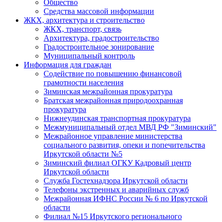
Общество
Средства массовой информации
ЖКХ, архитектура и строительство
ЖКХ, транспорт, связь
Архитектура, градостроительство
Градостроительное зонирование
Муниципальный контроль
Информация для граждан
Содействие по повышению финансовой
грамотности населения
Зиминская межрайонная прокуратура
Братская межрайонная природоохранная
прокуратура
Нижнеудинская транспортная прокуратура
Межмуниципальный отдел МВД РФ "Зиминский"
Межрайонное управление министерства
социального развития, опеки и попечительства
Иркутской области №5
Зиминский филиал ОГКУ Кадровый центр
Иркутской области
Служба Гостехнадзора Иркутской области
Телефоны экстренных и аварийных служб
Межрайонная ИФНС России № 6 по Иркутской
области
Филиал №15 Иркутского регионального