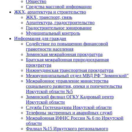
Общество
Средства массовой информации
ЖКХ, архитектура и строительство
ЖКХ, транспорт, связь
Архитектура, градостроительство
Градостроительное зонирование
Муниципальный контроль
Информация для граждан
Содействие по повышению финансовой
грамотности населения
Зиминская межрайонная прокуратура
Братская межрайонная природоохранная
прокуратура
Нижнеудинская транспортная прокуратура
Межмуниципальный отдел МВД РФ "Зиминский"
Межрайонное управление министерства
социального развития, опеки и попечительства
Иркутской области №5
Зиминский филиал ОГКУ Кадровый центр
Иркутской области
Служба Гостехнадзора Иркутской области
Телефоны экстренных и аварийных служб
Межрайонная ИФНС России № 6 по Иркутской
области
Филиал №15 Иркутского регионального