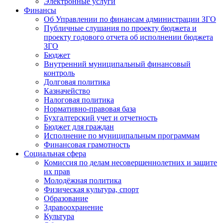
Электронные услуги
Финансы
Об Управлении по финансам администрации ЗГО
Публичные слушания по проекту бюджета и
проекту годового отчета об исполнении бюджета
ЗГО
Бюджет
Внутренний муниципальный финансовый
контроль
Долговая политика
Казначейство
Налоговая политика
Нормативно-правовая база
Бухгалтерский учет и отчетность
Бюджет для граждан
Исполнение по муниципальным программам
Финансовая грамотность
Социальная сфера
Комиссия по делам несовершеннолетних и защите
их прав
Молодёжная политика
Физическая культура, спорт
Образование
Здравоохранение
Культура