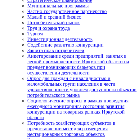
Стратегическое планирование
Муниципальные программы
Частно-государственное партнерство
Малый и средний бизнес
Потребительский рынок
Труд и охрана труда
Туризм
Инвестиционная деятельность
Содействие развитию конкуренции
Защита прав потребителей
Анкетирование среди предприятий, занятых в
легкой промышленности Иркутской области на
предмет возникающих барьеров при
осуществлении деятельности
Опрос для граждан с инвалидностью и
маломобильных групп населения в части
удовлетворенности уровнем доступности объектов
потребительского рынка
Социологические опросы в рамках проведения
ежегодного мониторинга состояния развития
конкуренции на товарных рынках Иркутской
области
Потребность хозяйствующих субъектов в
предоставлении мест для размещения
нестационарных торговых объектов