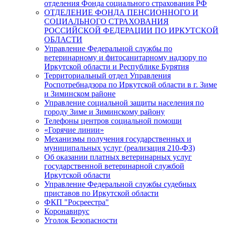
отделения Фонда социального страхования РФ
ОТДЕЛЕНИЕ ФОНДА ПЕНСИОННОГО И
СОЦИАЛЬНОГО СТРАХОВАНИЯ
РОССИЙСКОЙ ФЕДЕРАЦИИ ПО ИРКУТСКОЙ
ОБЛАСТИ
Управление Федеральной службы по
ветеринарному и фитосанитарному надзору по
Иркутской области и Республике Бурятия
Территориальный отдел Управления
Роспотребнадзора по Иркутской области в г. Зиме
и Зиминском районе
Управление социальной защиты населения по
городу Зиме и Зиминскому району
Телефоны центров социальной помощи
«Горячие линии»
Механизмы получения государственных и
муниципальных услуг (реализация 210-ФЗ)
Об оказании платных ветеринарных услуг
государственной ветеринарной службой
Иркутской области
Управление Федеральной службы судебных
приставов по Иркутской области
ФКП "Росреестра"
Коронавирус
Уголок Безопасности