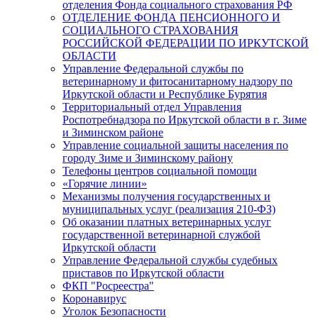
отделения Фонда социального страхования РФ
ОТДЕЛЕНИЕ ФОНДА ПЕНСИОННОГО И
СОЦИАЛЬНОГО СТРАХОВАНИЯ
РОССИЙСКОЙ ФЕДЕРАЦИИ ПО ИРКУТСКОЙ
ОБЛАСТИ
Управление Федеральной службы по
ветеринарному и фитосанитарному надзору по
Иркутской области и Республике Бурятия
Территориальный отдел Управления
Роспотребнадзора по Иркутской области в г. Зиме
и Зиминском районе
Управление социальной защиты населения по
городу Зиме и Зиминскому району
Телефоны центров социальной помощи
«Горячие линии»
Механизмы получения государственных и
муниципальных услуг (реализация 210-ФЗ)
Об оказании платных ветеринарных услуг
государственной ветеринарной службой
Иркутской области
Управление Федеральной службы судебных
приставов по Иркутской области
ФКП "Росреестра"
Коронавирус
Уголок Безопасности