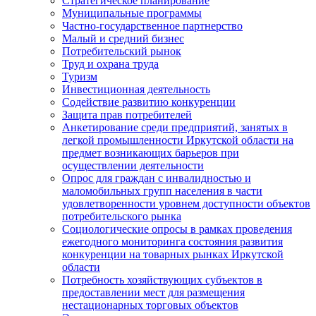
Стратегическое планирование
Муниципальные программы
Частно-государственное партнерство
Малый и средний бизнес
Потребительский рынок
Труд и охрана труда
Туризм
Инвестиционная деятельность
Содействие развитию конкуренции
Защита прав потребителей
Анкетирование среди предприятий, занятых в
легкой промышленности Иркутской области на
предмет возникающих барьеров при
осуществлении деятельности
Опрос для граждан с инвалидностью и
маломобильных групп населения в части
удовлетворенности уровнем доступности объектов
потребительского рынка
Социологические опросы в рамках проведения
ежегодного мониторинга состояния развития
конкуренции на товарных рынках Иркутской
области
Потребность хозяйствующих субъектов в
предоставлении мест для размещения
нестационарных торговых объектов