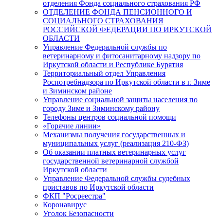
отделения Фонда социального страхования РФ
ОТДЕЛЕНИЕ ФОНДА ПЕНСИОННОГО И
СОЦИАЛЬНОГО СТРАХОВАНИЯ
РОССИЙСКОЙ ФЕДЕРАЦИИ ПО ИРКУТСКОЙ
ОБЛАСТИ
Управление Федеральной службы по
ветеринарному и фитосанитарному надзору по
Иркутской области и Республике Бурятия
Территориальный отдел Управления
Роспотребнадзора по Иркутской области в г. Зиме
и Зиминском районе
Управление социальной защиты населения по
городу Зиме и Зиминскому району
Телефоны центров социальной помощи
«Горячие линии»
Механизмы получения государственных и
муниципальных услуг (реализация 210-ФЗ)
Об оказании платных ветеринарных услуг
государственной ветеринарной службой
Иркутской области
Управление Федеральной службы судебных
приставов по Иркутской области
ФКП "Росреестра"
Коронавирус
Уголок Безопасности