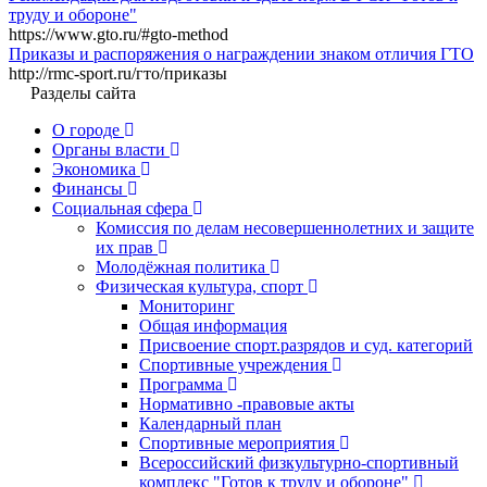
труду и обороне"
https://www.gto.ru/#gto-method
Приказы и распоряжения о награждении знаком отличия ГТО
http://rmc-sport.ru/гто/приказы
Разделы сайта
О городе
Органы власти
Экономика
Финансы
Социальная сфера
Комиссия по делам несовершеннолетних и защите
их прав
Молодёжная политика
Физическая культура, спорт
Мониторинг
Общая информация
Присвоение спорт.разрядов и суд. категорий
Спортивные учреждения
Программа
Нормативно -правовые акты
Календарный план
Спортивные мероприятия
Всероссийский физкультурно-спортивный
комплекс "Готов к труду и обороне"