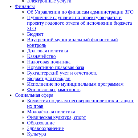
Электронные услуги
Финансы
Об Управлении по финансам администрации ЗГО
Публичные слушания по проекту бюджета и
проекту годового отчета об исполнении бюджета
ЗГО
Бюджет
Внутренний муниципальный финансовый
контроль
Долговая политика
Казначейство
Налоговая политика
Нормативно-правовая база
Бухгалтерский учет и отчетность
Бюджет для граждан
Исполнение по муниципальным программам
Финансовая грамотность
Социальная сфера
Комиссия по делам несовершеннолетних и защите
их прав
Молодёжная политика
Физическая культура, спорт
Образование
Здравоохранение
Культура