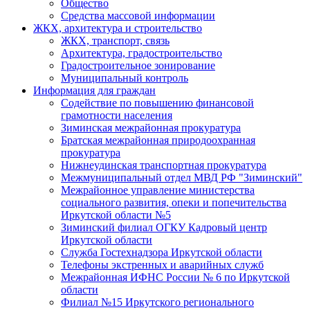
Общество
Средства массовой информации
ЖКХ, архитектура и строительство
ЖКХ, транспорт, связь
Архитектура, градостроительство
Градостроительное зонирование
Муниципальный контроль
Информация для граждан
Содействие по повышению финансовой
грамотности населения
Зиминская межрайонная прокуратура
Братская межрайонная природоохранная
прокуратура
Нижнеудинская транспортная прокуратура
Межмуниципальный отдел МВД РФ "Зиминский"
Межрайонное управление министерства
социального развития, опеки и попечительства
Иркутской области №5
Зиминский филиал ОГКУ Кадровый центр
Иркутской области
Служба Гостехнадзора Иркутской области
Телефоны экстренных и аварийных служб
Межрайонная ИФНС России № 6 по Иркутской
области
Филиал №15 Иркутского регионального