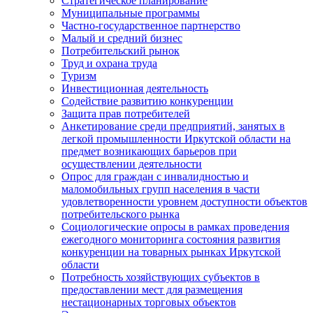
Стратегическое планирование
Муниципальные программы
Частно-государственное партнерство
Малый и средний бизнес
Потребительский рынок
Труд и охрана труда
Туризм
Инвестиционная деятельность
Содействие развитию конкуренции
Защита прав потребителей
Анкетирование среди предприятий, занятых в
легкой промышленности Иркутской области на
предмет возникающих барьеров при
осуществлении деятельности
Опрос для граждан с инвалидностью и
маломобильных групп населения в части
удовлетворенности уровнем доступности объектов
потребительского рынка
Социологические опросы в рамках проведения
ежегодного мониторинга состояния развития
конкуренции на товарных рынках Иркутской
области
Потребность хозяйствующих субъектов в
предоставлении мест для размещения
нестационарных торговых объектов