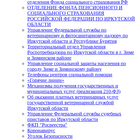
отделения Фонда социального страхования РФ
ОТДЕЛЕНИЕ ФОНДА ПЕНСИОННОГО И
СОЦИАЛЬНОГО СТРАХОВАНИЯ
РОССИЙСКОЙ ФЕДЕРАЦИИ ПО ИРКУТСКОЙ
ОБЛАСТИ
Управление Федеральной службы по
ветеринарному и фитосанитарному надзору по
Иркутской области и Республике Бурятия
Территориальный отдел Управления
Роспотребнадзора по Иркутской области в г. Зиме
и Зиминском районе
Управление социальной защиты населения по
городу Зиме и Зиминскому району
Телефоны центров социальной помощи
«Горячие линии»
Механизмы получения государственных и
муниципальных услуг (реализация 210-ФЗ)
Об оказании платных ветеринарных услуг
государственной ветеринарной службой
Иркутской области
Управление Федеральной службы судебных
приставов по Иркутской области
ФКП "Росреестра"
Коронавирус
Уголок Безопасности