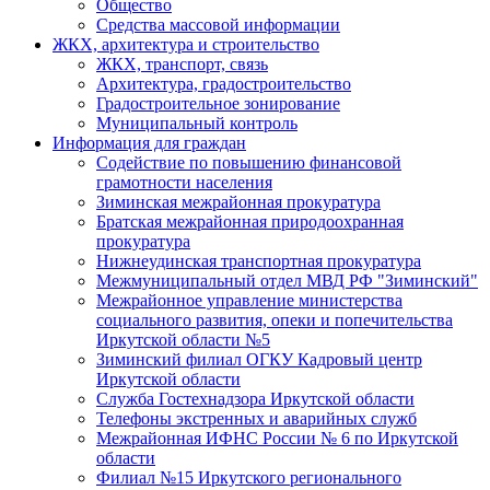
Общество
Средства массовой информации
ЖКХ, архитектура и строительство
ЖКХ, транспорт, связь
Архитектура, градостроительство
Градостроительное зонирование
Муниципальный контроль
Информация для граждан
Содействие по повышению финансовой
грамотности населения
Зиминская межрайонная прокуратура
Братская межрайонная природоохранная
прокуратура
Нижнеудинская транспортная прокуратура
Межмуниципальный отдел МВД РФ "Зиминский"
Межрайонное управление министерства
социального развития, опеки и попечительства
Иркутской области №5
Зиминский филиал ОГКУ Кадровый центр
Иркутской области
Служба Гостехнадзора Иркутской области
Телефоны экстренных и аварийных служб
Межрайонная ИФНС России № 6 по Иркутской
области
Филиал №15 Иркутского регионального