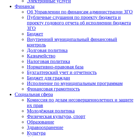
Электронные услуги
Финансы
Об Управлении по финансам администрации ЗГО
Публичные слушания по проекту бюджета и
проекту годового отчета об исполнении бюджета
ЗГО
Бюджет
Внутренний муниципальный финансовый
контроль
Долговая политика
Казначейство
Налоговая политика
Нормативно-правовая база
Бухгалтерский учет и отчетность
Бюджет для граждан
Исполнение по муниципальным программам
Финансовая грамотность
Социальная сфера
Комиссия по делам несовершеннолетних и защите
их прав
Молодёжная политика
Физическая культура, спорт
Образование
Здравоохранение
Культура