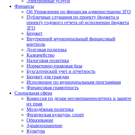
Электронные услуги
Финансы
Об Управлении по финансам администрации ЗГО
Публичные слушания по проекту бюджета и
проекту годового отчета об исполнении бюджета
ЗГО
Бюджет
Внутренний муниципальный финансовый
контроль
Долговая политика
Казначейство
Налоговая политика
Нормативно-правовая база
Бухгалтерский учет и отчетность
Бюджет для граждан
Исполнение по муниципальным программам
Финансовая грамотность
Социальная сфера
Комиссия по делам несовершеннолетних и защите
их прав
Молодёжная политика
Физическая культура, спорт
Образование
Здравоохранение
Культура