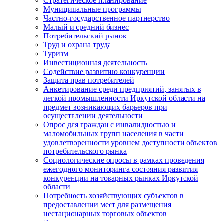
Стратегическое планирование
Муниципальные программы
Частно-государственное партнерство
Малый и средний бизнес
Потребительский рынок
Труд и охрана труда
Туризм
Инвестиционная деятельность
Содействие развитию конкуренции
Защита прав потребителей
Анкетирование среди предприятий, занятых в
легкой промышленности Иркутской области на
предмет возникающих барьеров при
осуществлении деятельности
Опрос для граждан с инвалидностью и
маломобильных групп населения в части
удовлетворенности уровнем доступности объектов
потребительского рынка
Социологические опросы в рамках проведения
ежегодного мониторинга состояния развития
конкуренции на товарных рынках Иркутской
области
Потребность хозяйствующих субъектов в
предоставлении мест для размещения
нестационарных торговых объектов