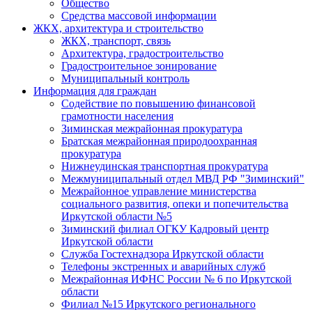
Общество
Средства массовой информации
ЖКХ, архитектура и строительство
ЖКХ, транспорт, связь
Архитектура, градостроительство
Градостроительное зонирование
Муниципальный контроль
Информация для граждан
Содействие по повышению финансовой
грамотности населения
Зиминская межрайонная прокуратура
Братская межрайонная природоохранная
прокуратура
Нижнеудинская транспортная прокуратура
Межмуниципальный отдел МВД РФ "Зиминский"
Межрайонное управление министерства
социального развития, опеки и попечительства
Иркутской области №5
Зиминский филиал ОГКУ Кадровый центр
Иркутской области
Служба Гостехнадзора Иркутской области
Телефоны экстренных и аварийных служб
Межрайонная ИФНС России № 6 по Иркутской
области
Филиал №15 Иркутского регионального