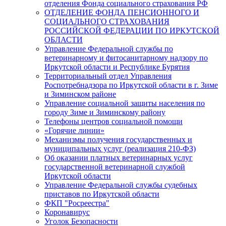
отделения Фонда социального страхования РФ
ОТДЕЛЕНИЕ ФОНДА ПЕНСИОННОГО И
СОЦИАЛЬНОГО СТРАХОВАНИЯ
РОССИЙСКОЙ ФЕДЕРАЦИИ ПО ИРКУТСКОЙ
ОБЛАСТИ
Управление Федеральной службы по
ветеринарному и фитосанитарному надзору по
Иркутской области и Республике Бурятия
Территориальный отдел Управления
Роспотребнадзора по Иркутской области в г. Зиме
и Зиминском районе
Управление социальной защиты населения по
городу Зиме и Зиминскому району
Телефоны центров социальной помощи
«Горячие линии»
Механизмы получения государственных и
муниципальных услуг (реализация 210-ФЗ)
Об оказании платных ветеринарных услуг
государственной ветеринарной службой
Иркутской области
Управление Федеральной службы судебных
приставов по Иркутской области
ФКП "Росреестра"
Коронавирус
Уголок Безопасности