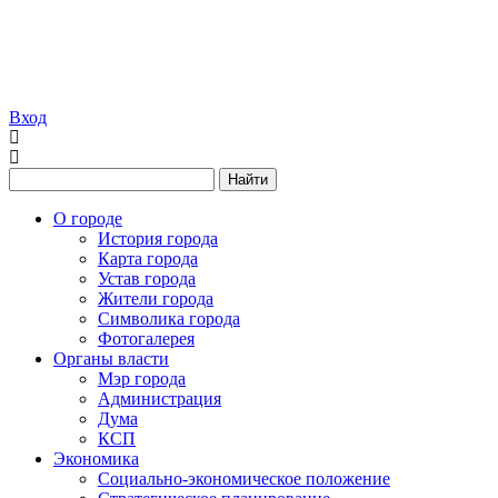
Вход
Найти
О городе
История города
Карта города
Устав города
Жители города
Символика города
Фотогалерея
Органы власти
Мэр города
Администрация
Дума
КСП
Экономика
Социально-экономическое положение