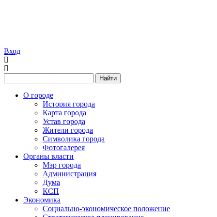
Вход
Найти
О городе
История города
Карта города
Устав города
Жители города
Символика города
Фотогалерея
Органы власти
Мэр города
Администрация
Дума
КСП
Экономика
Социально-экономическое положение