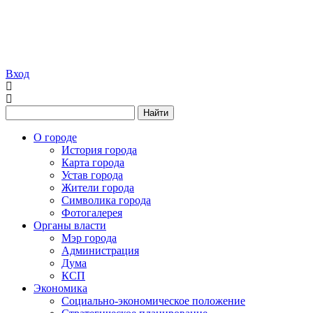
Вход
Найти
О городе
История города
Карта города
Устав города
Жители города
Символика города
Фотогалерея
Органы власти
Мэр города
Администрация
Дума
КСП
Экономика
Социально-экономическое положение