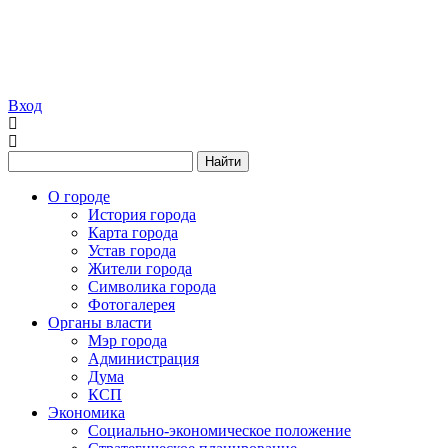
Вход
Найти
О городе
История города
Карта города
Устав города
Жители города
Символика города
Фотогалерея
Органы власти
Мэр города
Администрация
Дума
КСП
Экономика
Социально-экономическое положение