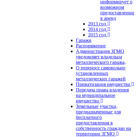
информирует о
возможном
предоставлении
в аренд
2013 год
2014 год
2015 год
Гаражи
Распоряжение
Администрация ЗГМО
уведомляет владельца
металлического гаража,
О переносе самовольно
установленных
металлических гаражей
Приватизация имущества
Передача права владения
на муниципальное
имущество
Земельные участки,
предназначенные для
бесплатного
предоставления в
собственность граждан на
территории ЗГМО