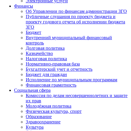
Электронные услуги
Финансы
Об Управлении по финансам администрации ЗГО
Публичные слушания по проекту бюджета и
проекту годового отчета об исполнении бюджета
ЗГО
Бюджет
Внутренний муниципальный финансовый
контроль
Долговая политика
Казначейство
Налоговая политика
Нормативно-правовая база
Бухгалтерский учет и отчетность
Бюджет для граждан
Исполнение по муниципальным программам
Финансовая грамотность
Социальная сфера
Комиссия по делам несовершеннолетних и защите
их прав
Молодёжная политика
Физическая культура, спорт
Образование
Здравоохранение
Культура