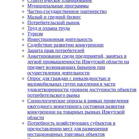
Стратегическое планирование
Муниципальные программы
Частно-государственное партнерство
Малый и средний бизнес
Потребительский рынок
Труд и охрана труда
Туризм
Инвестиционная деятельность
Содействие развитию конкуренции
Защита прав потребителей
Анкетирование среди предприятий, занятых в
легкой промышленности Иркутской области на
предмет возникающих барьеров при
осуществлении деятельности
Опрос для граждан с инвалидностью и
маломобильных групп населения в части
удовлетворенности уровнем доступности объектов
потребительского рынка
Социологические опросы в рамках проведения
ежегодного мониторинга состояния развития
конкуренции на товарных рынках Иркутской
области
Потребность хозяйствующих субъектов в
предоставлении мест для размещения
нестационарных торговых объектов