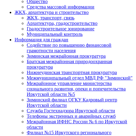
Общество
Средства массовой информации
ЖКХ, архитектура и строительство
ЖКХ, транспорт, связь
Архитектура, градостроительство
Градостроительное зонирование
Муниципальный контроль
Информация для граждан
Содействие по повышению финансовой
грамотности населения
Зиминская межрайонная прокуратура
Братская межрайонная природоохранная
прокуратура
Нижнеудинская транспортная прокуратура
Межмуниципальный отдел МВД РФ "Зиминский"
Межрайонное управление министерства
социального развития, опеки и попечительства
Иркутской области №5
Зиминский филиал ОГКУ Кадровый центр
Иркутской области
Служба Гостехнадзора Иркутской области
Телефоны экстренных и аварийных служб
Межрайонная ИФНС России № 6 по Иркутской
области
Филиал №15 Иркутского регионального