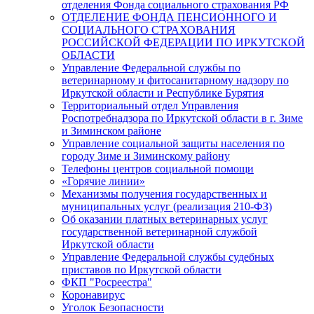
отделения Фонда социального страхования РФ
ОТДЕЛЕНИЕ ФОНДА ПЕНСИОННОГО И
СОЦИАЛЬНОГО СТРАХОВАНИЯ
РОССИЙСКОЙ ФЕДЕРАЦИИ ПО ИРКУТСКОЙ
ОБЛАСТИ
Управление Федеральной службы по
ветеринарному и фитосанитарному надзору по
Иркутской области и Республике Бурятия
Территориальный отдел Управления
Роспотребнадзора по Иркутской области в г. Зиме
и Зиминском районе
Управление социальной защиты населения по
городу Зиме и Зиминскому району
Телефоны центров социальной помощи
«Горячие линии»
Механизмы получения государственных и
муниципальных услуг (реализация 210-ФЗ)
Об оказании платных ветеринарных услуг
государственной ветеринарной службой
Иркутской области
Управление Федеральной службы судебных
приставов по Иркутской области
ФКП "Росреестра"
Коронавирус
Уголок Безопасности