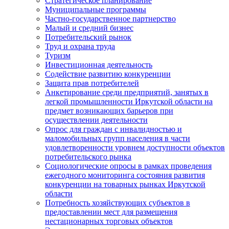
Стратегическое планирование
Муниципальные программы
Частно-государственное партнерство
Малый и средний бизнес
Потребительский рынок
Труд и охрана труда
Туризм
Инвестиционная деятельность
Содействие развитию конкуренции
Защита прав потребителей
Анкетирование среди предприятий, занятых в
легкой промышленности Иркутской области на
предмет возникающих барьеров при
осуществлении деятельности
Опрос для граждан с инвалидностью и
маломобильных групп населения в части
удовлетворенности уровнем доступности объектов
потребительского рынка
Социологические опросы в рамках проведения
ежегодного мониторинга состояния развития
конкуренции на товарных рынках Иркутской
области
Потребность хозяйствующих субъектов в
предоставлении мест для размещения
нестационарных торговых объектов