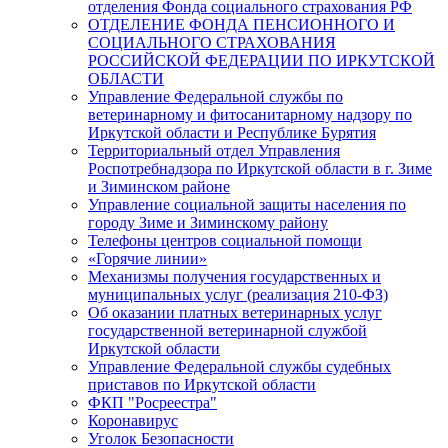
отделения Фонда социального страхования РФ
ОТДЕЛЕНИЕ ФОНДА ПЕНСИОННОГО И
СОЦИАЛЬНОГО СТРАХОВАНИЯ
РОССИЙСКОЙ ФЕДЕРАЦИИ ПО ИРКУТСКОЙ
ОБЛАСТИ
Управление Федеральной службы по
ветеринарному и фитосанитарному надзору по
Иркутской области и Республике Бурятия
Территориальный отдел Управления
Роспотребнадзора по Иркутской области в г. Зиме
и Зиминском районе
Управление социальной защиты населения по
городу Зиме и Зиминскому району
Телефоны центров социальной помощи
«Горячие линии»
Механизмы получения государственных и
муниципальных услуг (реализация 210-ФЗ)
Об оказании платных ветеринарных услуг
государственной ветеринарной службой
Иркутской области
Управление Федеральной службы судебных
приставов по Иркутской области
ФКП "Росреестра"
Коронавирус
Уголок Безопасности