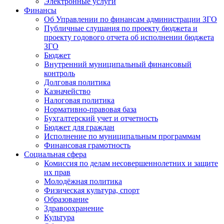
Электронные услуги
Финансы
Об Управлении по финансам администрации ЗГО
Публичные слушания по проекту бюджета и
проекту годового отчета об исполнении бюджета
ЗГО
Бюджет
Внутренний муниципальный финансовый
контроль
Долговая политика
Казначейство
Налоговая политика
Нормативно-правовая база
Бухгалтерский учет и отчетность
Бюджет для граждан
Исполнение по муниципальным программам
Финансовая грамотность
Социальная сфера
Комиссия по делам несовершеннолетних и защите
их прав
Молодёжная политика
Физическая культура, спорт
Образование
Здравоохранение
Культура