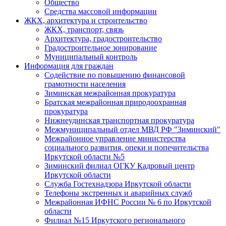
Общество
Средства массовой информации
ЖКХ, архитектура и строительство
ЖКХ, транспорт, связь
Архитектура, градостроительство
Градостроительное зонирование
Муниципальный контроль
Информация для граждан
Содействие по повышению финансовой
грамотности населения
Зиминская межрайонная прокуратура
Братская межрайонная природоохранная
прокуратура
Нижнеудинская транспортная прокуратура
Межмуниципальный отдел МВД РФ "Зиминский"
Межрайонное управление министерства
социального развития, опеки и попечительства
Иркутской области №5
Зиминский филиал ОГКУ Кадровый центр
Иркутской области
Служба Гостехнадзора Иркутской области
Телефоны экстренных и аварийных служб
Межрайонная ИФНС России № 6 по Иркутской
области
Филиал №15 Иркутского регионального