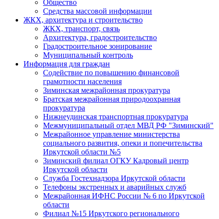
Общество
Средства массовой информации
ЖКХ, архитектура и строительство
ЖКХ, транспорт, связь
Архитектура, градостроительство
Градостроительное зонирование
Муниципальный контроль
Информация для граждан
Содействие по повышению финансовой
грамотности населения
Зиминская межрайонная прокуратура
Братская межрайонная природоохранная
прокуратура
Нижнеудинская транспортная прокуратура
Межмуниципальный отдел МВД РФ "Зиминский"
Межрайонное управление министерства
социального развития, опеки и попечительства
Иркутской области №5
Зиминский филиал ОГКУ Кадровый центр
Иркутской области
Служба Гостехнадзора Иркутской области
Телефоны экстренных и аварийных служб
Межрайонная ИФНС России № 6 по Иркутской
области
Филиал №15 Иркутского регионального