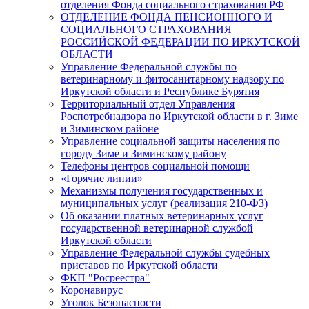
отделения Фонда социального страхования РФ
ОТДЕЛЕНИЕ ФОНДА ПЕНСИОННОГО И
СОЦИАЛЬНОГО СТРАХОВАНИЯ
РОССИЙСКОЙ ФЕДЕРАЦИИ ПО ИРКУТСКОЙ
ОБЛАСТИ
Управление Федеральной службы по
ветеринарному и фитосанитарному надзору по
Иркутской области и Республике Бурятия
Территориальный отдел Управления
Роспотребнадзора по Иркутской области в г. Зиме
и Зиминском районе
Управление социальной защиты населения по
городу Зиме и Зиминскому району
Телефоны центров социальной помощи
«Горячие линии»
Механизмы получения государственных и
муниципальных услуг (реализация 210-ФЗ)
Об оказании платных ветеринарных услуг
государственной ветеринарной службой
Иркутской области
Управление Федеральной службы судебных
приставов по Иркутской области
ФКП "Росреестра"
Коронавирус
Уголок Безопасности