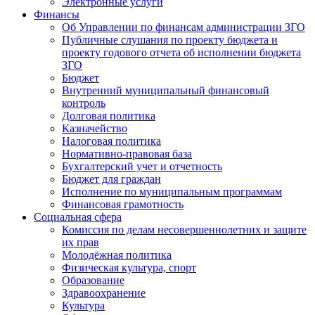
Электронные услуги
Финансы
Об Управлении по финансам администрации ЗГО
Публичные слушания по проекту бюджета и
проекту годового отчета об исполнении бюджета
ЗГО
Бюджет
Внутренний муниципальный финансовый
контроль
Долговая политика
Казначейство
Налоговая политика
Нормативно-правовая база
Бухгалтерский учет и отчетность
Бюджет для граждан
Исполнение по муниципальным программам
Финансовая грамотность
Социальная сфера
Комиссия по делам несовершеннолетних и защите
их прав
Молодёжная политика
Физическая культура, спорт
Образование
Здравоохранение
Культура