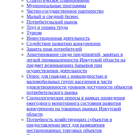
Стратегическое планирование
Муниципальные программы
Частно-государственное партнерство
Малый и средний бизнес
Потребительский рынок
Труд и охрана труда
Туризм
Инвестиционная деятельность
Содействие развитию конкуренции
Защита прав потребителей
Анкетирование среди предприятий, занятых в
легкой промышленности Иркутской области на
предмет возникающих барьеров при
осуществлении деятельности
Опрос для граждан с инвалидностью и
маломобильных групп населения в части
удовлетворенности уровнем доступности объектов
потребительского рынка
Социологические опросы в рамках проведения
ежегодного мониторинга состояния развития
конкуренции на товарных рынках Иркутской
области
Потребность хозяйствующих субъектов в
предоставлении мест для размещения
нестационарных торговых объектов