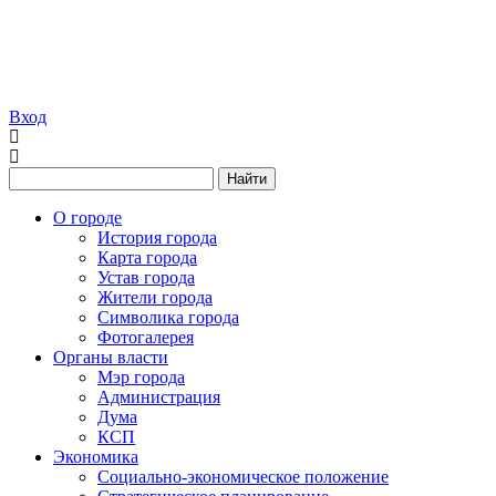
Вход
Найти
О городе
История города
Карта города
Устав города
Жители города
Символика города
Фотогалерея
Органы власти
Мэр города
Администрация
Дума
КСП
Экономика
Социально-экономическое положение