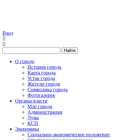
Вход
Найти
О городе
История города
Карта города
Устав города
Жители города
Символика города
Фотогалерея
Органы власти
Мэр города
Администрация
Дума
КСП
Экономика
Социально-экономическое положение