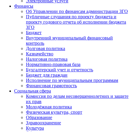
Электронные услуги
Финансы
Об Управлении по финансам администрации ЗГО
Публичные слушания по проекту бюджета и
проекту годового отчета об исполнении бюджета
ЗГО
Бюджет
Внутренний муниципальный финансовый
контроль
Долговая политика
Казначейство
Налоговая политика
Нормативно-правовая база
Бухгалтерский учет и отчетность
Бюджет для граждан
Исполнение по муниципальным программам
Финансовая грамотность
Социальная сфера
Комиссия по делам несовершеннолетних и защите
их прав
Молодёжная политика
Физическая культура, спорт
Образование
Здравоохранение
Культура