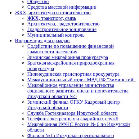
Общество
Средства массовой информации
ЖКХ, архитектура и строительство
ЖКХ, транспорт, связь
Архитектура, градостроительство
Градостроительное зонирование
Муниципальный контроль
Информация для граждан
Содействие по повышению финансовой
грамотности населения
Зиминская межрайонная прокуратура
Братская межрайонная природоохранная
прокуратура
Нижнеудинская транспортная прокуратура
Межмуниципальный отдел МВД РФ "Зиминский"
Межрайонное управление министерства
социального развития, опеки и попечительства
Иркутской области №5
Зиминский филиал ОГКУ Кадровый центр
Иркутской области
Служба Гостехнадзора Иркутской области
Телефоны экстренных и аварийных служб
Межрайонная ИФНС России № 6 по Иркутской
области
Филиал №15 Иркутского регионального