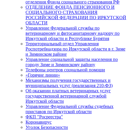
отделения Фонда социального страхования РФ
ОТДЕЛЕНИЕ ФОНДА ПЕНСИОННОГО И
СОЦИАЛЬНОГО СТРАХОВАНИЯ
РОССИЙСКОЙ ФЕДЕРАЦИИ ПО ИРКУТСКОЙ
ОБЛАСТИ
Управление Федеральной службы по
ветеринарному и фитосанитарному надзору по
Иркутской области и Республике Бурятия
Территориальный отдел Управления
Роспотребнадзора по Иркутской области в г. Зиме
и Зиминском районе
Управление социальной защиты населения по
городу Зиме и Зиминскому району
Телефоны центров социальной помощи
«Горячие линии»
Механизмы получения государственных и
муниципальных услуг (реализация 210-ФЗ)
Об оказании платных ветеринарных услуг
государственной ветеринарной службой
Иркутской области
Управление Федеральной службы судебных
приставов по Иркутской области
ФКП "Росреестра"
Коронавирус
Уголок Безопасности