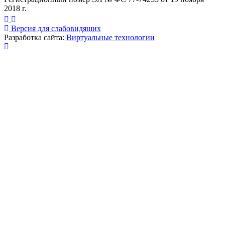
2018 г.
Версия для слабовидящих
Разработка сайта:
Виртуальные технологии
Публикация миниатюры
×
На сайте используются cookies для сбора и хранения
данных, необходимых для корректной работы сайта
и удобства посетителей.
Продолжая использовать наш сайт, Вы соглашаетесь
с
политикой по обработке ПД
.