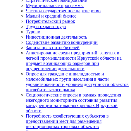
Стратегическое планирование
Муниципальные программы
Частно-государственное партнерство
Малый и средний бизнес
Потребительский рынок
Труд и охрана труда
Туризм
Инвестиционная деятельность
Содействие развитию конкуренции
Защита прав потребителей
Анкетирование среди предприятий, занятых в
легкой промышленности Иркутской области на
предмет возникающих барьеров при
осуществлении деятельности
Опрос для граждан с инвалидностью и
маломобильных групп населения в части
удовлетворенности уровнем доступности объектов
потребительского рынка
Социологические опросы в рамках проведения
ежегодного мониторинга состояния развития
конкуренции на товарных рынках Иркутской
области
Потребность хозяйствующих субъектов в
предоставлении мест для размещения
нестационарных торговых объектов