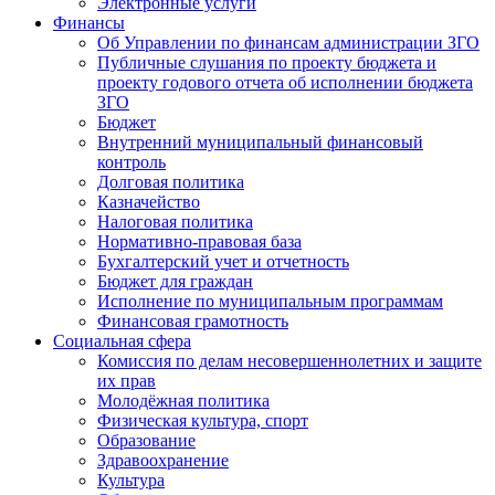
Электронные услуги
Финансы
Об Управлении по финансам администрации ЗГО
Публичные слушания по проекту бюджета и
проекту годового отчета об исполнении бюджета
ЗГО
Бюджет
Внутренний муниципальный финансовый
контроль
Долговая политика
Казначейство
Налоговая политика
Нормативно-правовая база
Бухгалтерский учет и отчетность
Бюджет для граждан
Исполнение по муниципальным программам
Финансовая грамотность
Социальная сфера
Комиссия по делам несовершеннолетних и защите
их прав
Молодёжная политика
Физическая культура, спорт
Образование
Здравоохранение
Культура