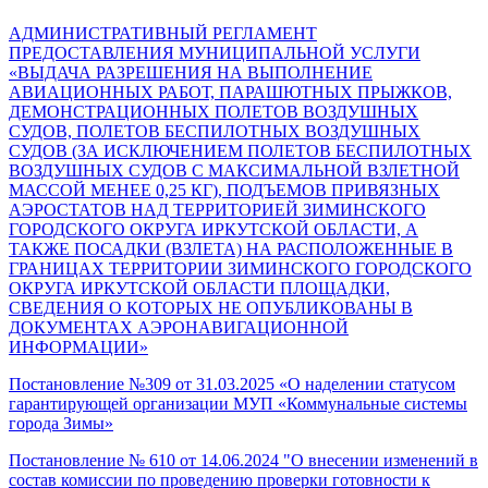
АДМИНИСТРАТИВНЫЙ РЕГЛАМЕНТ
ПРЕДОСТАВЛЕНИЯ МУНИЦИПАЛЬНОЙ УСЛУГИ
«ВЫДАЧА РАЗРЕШЕНИЯ НА ВЫПОЛНЕНИЕ
АВИАЦИОННЫХ РАБОТ, ПАРАШЮТНЫХ ПРЫЖКОВ,
ДЕМОНСТРАЦИОННЫХ ПОЛЕТОВ ВОЗДУШНЫХ
СУДОВ, ПОЛЕТОВ БЕСПИЛОТНЫХ ВОЗДУШНЫХ
СУДОВ (ЗА ИСКЛЮЧЕНИЕМ ПОЛЕТОВ БЕСПИЛОТНЫХ
ВОЗДУШНЫХ СУДОВ С МАКСИМАЛЬНОЙ ВЗЛЕТНОЙ
МАССОЙ МЕНЕЕ 0,25 КГ), ПОДЪЕМОВ ПРИВЯЗНЫХ
АЭРОСТАТОВ НАД ТЕРРИТОРИЕЙ ЗИМИНСКОГО
ГОРОДСКОГО ОКРУГА ИРКУТСКОЙ ОБЛАСТИ, А
ТАКЖЕ ПОСАДКИ (ВЗЛЕТА) НА РАСПОЛОЖЕННЫЕ В
ГРАНИЦАХ ТЕРРИТОРИИ ЗИМИНСКОГО ГОРОДСКОГО
ОКРУГА ИРКУТСКОЙ ОБЛАСТИ ПЛОЩАДКИ,
СВЕДЕНИЯ О КОТОРЫХ НЕ ОПУБЛИКОВАНЫ В
ДОКУМЕНТАХ АЭРОНАВИГАЦИОННОЙ
ИНФОРМАЦИИ»
Постановление №309 от 31.03.2025 «О наделении статусом
гарантирующей организации МУП «Коммунальные системы
города Зимы»
Постановление № 610 от 14.06.2024 "О внесении изменений в
состав комиссии по проведению проверки готовности к