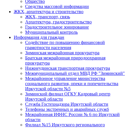
Общество
Средства массовой информации
ЖКХ, архитектура и строительство
ЖКХ, транспорт, связь
Архитектура, градостроительство
Градостроительное зонирование
Муниципальный контроль
Информация для граждан
Содействие по повышению финансовой
грамотности населения
Зиминская межрайонная прокуратура
Братская межрайонная природоохранная
прокуратура
Нижнеудинская транспортная прокуратура
Межмуниципальный отдел МВД РФ "Зиминский"
Межрайонное управление министерства
социального развития, опеки и попечительства
Иркутской области №5
Зиминский филиал ОГКУ Кадровый центр
Иркутской области
Служба Гостехнадзора Иркутской области
Телефоны экстренных и аварийных служб
Межрайонная ИФНС России № 6 по Иркутской
области
Филиал №15 Иркутского регионального