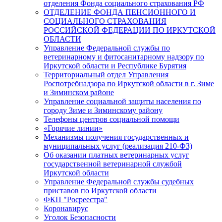
отделения Фонда социального страхования РФ
ОТДЕЛЕНИЕ ФОНДА ПЕНСИОННОГО И
СОЦИАЛЬНОГО СТРАХОВАНИЯ
РОССИЙСКОЙ ФЕДЕРАЦИИ ПО ИРКУТСКОЙ
ОБЛАСТИ
Управление Федеральной службы по
ветеринарному и фитосанитарному надзору по
Иркутской области и Республике Бурятия
Территориальный отдел Управления
Роспотребнадзора по Иркутской области в г. Зиме
и Зиминском районе
Управление социальной защиты населения по
городу Зиме и Зиминскому району
Телефоны центров социальной помощи
«Горячие линии»
Механизмы получения государственных и
муниципальных услуг (реализация 210-ФЗ)
Об оказании платных ветеринарных услуг
государственной ветеринарной службой
Иркутской области
Управление Федеральной службы судебных
приставов по Иркутской области
ФКП "Росреестра"
Коронавирус
Уголок Безопасности