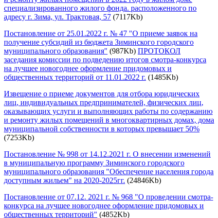
специализированного жилого фонда. расположенного по
адресу г. Зима, ул. Трактовая, 57
(7117Kb)
Постановление от 25.01.2022 г. № 47 "О приеме заявок на
получение субсидий из бюджета Зиминского городского
муниципального образования"
(987Kb)
ПРОТОКОЛ
заседания комиссии по подведению итогов смотра-конкурса
на лучшее новогоднее оформление придомовых и
общественных территорий от 11.01.2022 г.
(1485Kb)
Извещение о приеме документов для отбора юридических
лиц, индивидуальных предпринимателей, физических лиц,
оказывающих услуги и выполняющих работы по содержанию
и ремонту жилых помещений в многоквартирных домах, дома
муниципальной собственности в которых превышает 50%
(7253Kb)
Постановление № 998 от 14.12.2021 г. О внесении изменений
в муниципальную программу Зиминского городского
муниципального образования "Обеспечение населения города
доступным жильем" на 2020-2025гг.
(24846Kb)
Постановление от 07.12. 2021 г. № 968 "О проведении смотра-
конкурса на лучшее новогоднее оформление придомовых и
общественных территорий"
(4852Kb)