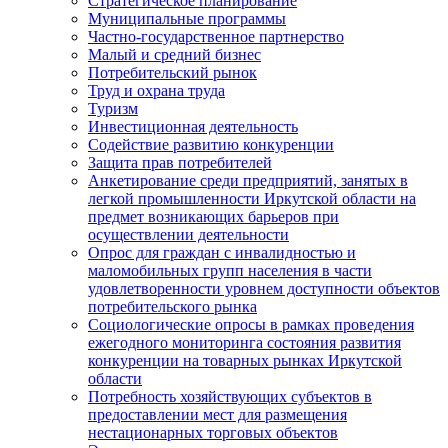
Стратегическое планирование
Муниципальные программы
Частно-государственное партнерство
Малый и средний бизнес
Потребительский рынок
Труд и охрана труда
Туризм
Инвестиционная деятельность
Содействие развитию конкуренции
Защита прав потребителей
Анкетирование среди предприятий, занятых в
легкой промышленности Иркутской области на
предмет возникающих барьеров при
осуществлении деятельности
Опрос для граждан с инвалидностью и
маломобильных групп населения в части
удовлетворенности уровнем доступности объектов
потребительского рынка
Социологические опросы в рамках проведения
ежегодного мониторинга состояния развития
конкуренции на товарных рынках Иркутской
области
Потребность хозяйствующих субъектов в
предоставлении мест для размещения
нестационарных торговых объектов