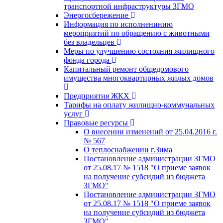
транспортной инфраструктуры ЗГМО
Энергосбережение
Информация по исполненинию
мероприятий по обращению с животными
без владельцев
Меры по улучшению состояния жилищного
фонда города
Капитальный ремонт общедомового
имущества многоквартирных жилых домов
Предприятия ЖКХ
Тарифы на оплату жилищно-коммунальных
услуг
Правовые ресурсы
О внесении изменений от 25.04.2016 г.
№ 567
О теплоснабжении г.Зима
Постановление администрации ЗГМО
от 25.08.17 № 1518 "О приеме заявок
на получение субсидий из бюджета
ЗГМО"
Постановление администрации ЗГМО
от 25.08.17 № 1518 "О приеме заявок
на получение субсидий из бюджета
ЗГМО"