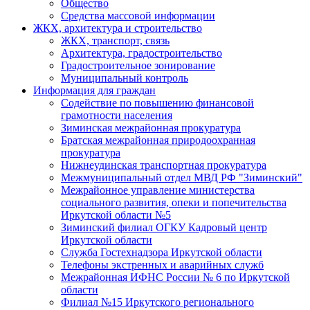
Общество
Средства массовой информации
ЖКХ, архитектура и строительство
ЖКХ, транспорт, связь
Архитектура, градостроительство
Градостроительное зонирование
Муниципальный контроль
Информация для граждан
Содействие по повышению финансовой
грамотности населения
Зиминская межрайонная прокуратура
Братская межрайонная природоохранная
прокуратура
Нижнеудинская транспортная прокуратура
Межмуниципальный отдел МВД РФ "Зиминский"
Межрайонное управление министерства
социального развития, опеки и попечительства
Иркутской области №5
Зиминский филиал ОГКУ Кадровый центр
Иркутской области
Служба Гостехнадзора Иркутской области
Телефоны экстренных и аварийных служб
Межрайонная ИФНС России № 6 по Иркутской
области
Филиал №15 Иркутского регионального