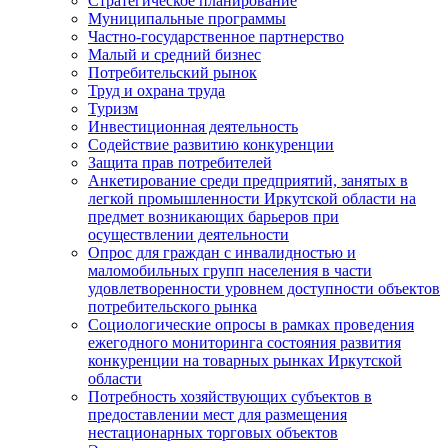
Стратегическое планирование
Муниципальные программы
Частно-государственное партнерство
Малый и средний бизнес
Потребительский рынок
Труд и охрана труда
Туризм
Инвестиционная деятельность
Содействие развитию конкуренции
Защита прав потребителей
Анкетирование среди предприятий, занятых в
легкой промышленности Иркутской области на
предмет возникающих барьеров при
осуществлении деятельности
Опрос для граждан с инвалидностью и
маломобильных групп населения в части
удовлетворенности уровнем доступности объектов
потребительского рынка
Социологические опросы в рамках проведения
ежегодного мониторинга состояния развития
конкуренции на товарных рынках Иркутской
области
Потребность хозяйствующих субъектов в
предоставлении мест для размещения
нестационарных торговых объектов