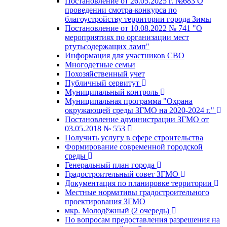
Постановление от 26.05.2025 г. №683 О
проведении смотра-конкурса по
благоустройству территории города Зимы
Постановление от 10.08.2022 № 741 "О
мероприятиях по организации мест
ртутьсодержащих ламп"
Информация для участников СВО
Многодетные семьи
Похозяйственный учет
Публичный сервитут
Муниципальный контроль
Муниципальная программа "Охрана
окружающей среды ЗГМО на 2020-2024 г."
Постановление администрации ЗГМО от
03.05.2018 № 553
Получить услугу в сфере строительства
Формирование современной городской
среды
Генеральный план города
Градостроительный совет ЗГМО
Документация по планировке территории
Местные нормативы градостроительного
проектирования ЗГМО
мкр. Молодёжный (2 очередь)
По вопросам предоставления разрешения на