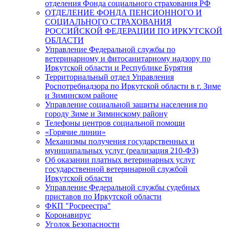
отделения Фонда социального страхования РФ
ОТДЕЛЕНИЕ ФОНДА ПЕНСИОННОГО И
СОЦИАЛЬНОГО СТРАХОВАНИЯ
РОССИЙСКОЙ ФЕДЕРАЦИИ ПО ИРКУТСКОЙ
ОБЛАСТИ
Управление Федеральной службы по
ветеринарному и фитосанитарному надзору по
Иркутской области и Республике Бурятия
Территориальный отдел Управления
Роспотребнадзора по Иркутской области в г. Зиме
и Зиминском районе
Управление социальной защиты населения по
городу Зиме и Зиминскому району
Телефоны центров социальной помощи
«Горячие линии»
Механизмы получения государственных и
муниципальных услуг (реализация 210-ФЗ)
Об оказании платных ветеринарных услуг
государственной ветеринарной службой
Иркутской области
Управление Федеральной службы судебных
приставов по Иркутской области
ФКП "Росреестра"
Коронавирус
Уголок Безопасности