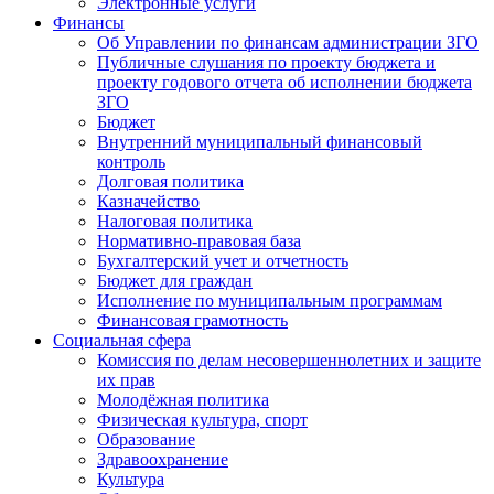
Электронные услуги
Финансы
Об Управлении по финансам администрации ЗГО
Публичные слушания по проекту бюджета и
проекту годового отчета об исполнении бюджета
ЗГО
Бюджет
Внутренний муниципальный финансовый
контроль
Долговая политика
Казначейство
Налоговая политика
Нормативно-правовая база
Бухгалтерский учет и отчетность
Бюджет для граждан
Исполнение по муниципальным программам
Финансовая грамотность
Социальная сфера
Комиссия по делам несовершеннолетних и защите
их прав
Молодёжная политика
Физическая культура, спорт
Образование
Здравоохранение
Культура