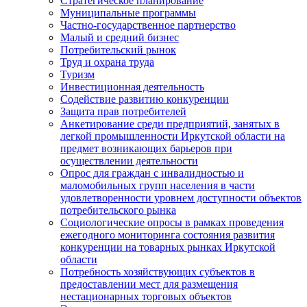
Стратегическое планирование
Муниципальные программы
Частно-государственное партнерство
Малый и средний бизнес
Потребительский рынок
Труд и охрана труда
Туризм
Инвестиционная деятельность
Содействие развитию конкуренции
Защита прав потребителей
Анкетирование среди предприятий, занятых в
легкой промышленности Иркутской области на
предмет возникающих барьеров при
осуществлении деятельности
Опрос для граждан с инвалидностью и
маломобильных групп населения в части
удовлетворенности уровнем доступности объектов
потребительского рынка
Социологические опросы в рамках проведения
ежегодного мониторинга состояния развития
конкуренции на товарных рынках Иркутской
области
Потребность хозяйствующих субъектов в
предоставлении мест для размещения
нестационарных торговых объектов