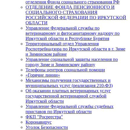
отделения Фонда социального страхования РФ
ОТДЕЛЕНИЕ ФОНДА ПЕНСИОННОГО И
СОЦИАЛЬНОГО СТРАХОВАНИЯ
РОССИЙСКОЙ ФЕДЕРАЦИИ ПО ИРКУТСКОЙ
ОБЛАСТИ
Управление Федеральной службы по
ветеринарному и фитосанитарному надзору по
Иркутской области и Республике Бурятия
Территориальный отдел Управления
Роспотребнадзора по Иркутской области в г. Зиме
и Зиминском районе
Управление социальной защиты населения по
городу Зиме и Зиминскому району
Телефоны центров социальной помощи
«Горячие линии»
Механизмы получения государственных и
муниципальных услуг (реализация 210-ФЗ)
Об оказании платных ветеринарных услуг
государственной ветеринарной службой
Иркутской области
Управление Федеральной службы судебных
приставов по Иркутской области
ФКП "Росреестра"
Коронавирус
Уголок Безопасности