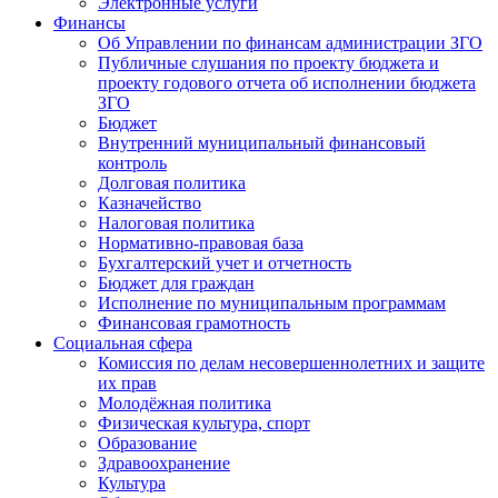
Электронные услуги
Финансы
Об Управлении по финансам администрации ЗГО
Публичные слушания по проекту бюджета и
проекту годового отчета об исполнении бюджета
ЗГО
Бюджет
Внутренний муниципальный финансовый
контроль
Долговая политика
Казначейство
Налоговая политика
Нормативно-правовая база
Бухгалтерский учет и отчетность
Бюджет для граждан
Исполнение по муниципальным программам
Финансовая грамотность
Социальная сфера
Комиссия по делам несовершеннолетних и защите
их прав
Молодёжная политика
Физическая культура, спорт
Образование
Здравоохранение
Культура