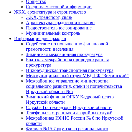
Общество
Средства массовой информации
ЖКХ, архитектура и строительство
ЖКХ, транспорт, связь
Архитектура, градостроительство
Градостроительное зонирование
Муниципальный контроль
Информация для граждан
Содействие по повышению финансовой
грамотности населения
Зиминская межрайонная прокуратура
Братская межрайонная природоохранная
прокуратура
Нижнеудинская транспортная прокуратура
Межмуниципальный отдел МВД РФ "Зиминский"
Межрайонное управление министерства
социального развития, опеки и попечительства
Иркутской области №5
Зиминский филиал ОГКУ Кадровый центр
Иркутской области
Служба Гостехнадзора Иркутской области
Телефоны экстренных и аварийных служб
Межрайонная ИФНС России № 6 по Иркутской
области
Филиал №15 Иркутского регионального