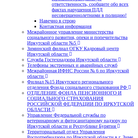
ответственность, сообщите обо всех
фактах нарушения ПДД
несовершеннолетними в полицию!
Навечно в строю
Контактная информация
Межрайонное управление министерства
социального развития, опеки и попечительства
Иркутской области №5
Зиминский филиал ОГКУ Кадровый центр
Иркутской области
Служба Гостехнадзора Иркутской области
Телефоны экстренных и аварийных служб
Межрайонная ИФНС России № 6 по Иркутской
области
Филиал №15 Иркутского регионального
отделения Фонда социального страхования РФ
ОТДЕЛЕНИЕ ФОНДА ПЕНСИОННОГО И
СОЦИАЛЬНОГО СТРАХОВАНИЯ
РОССИЙСКОЙ ФЕДЕРАЦИИ ПО ИРКУТСКОЙ
ОБЛАСТИ
Управление Федеральной службы по
ветеринарному и фитосанитарному надзору по
Иркутской области и Республике Бурятия
Территориальный отдел Управления
Роспотребнадзора по Иркутской области в г. Зиме