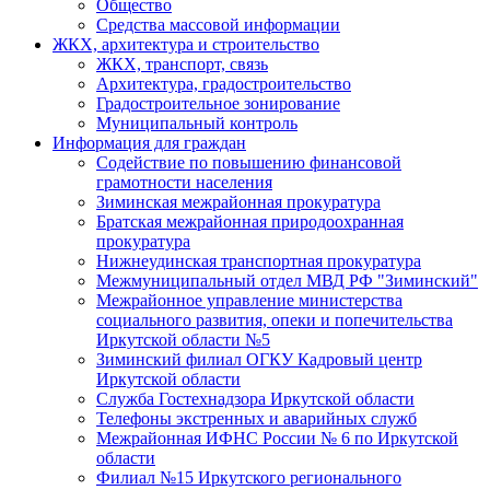
Общество
Средства массовой информации
ЖКХ, архитектура и строительство
ЖКХ, транспорт, связь
Архитектура, градостроительство
Градостроительное зонирование
Муниципальный контроль
Информация для граждан
Содействие по повышению финансовой
грамотности населения
Зиминская межрайонная прокуратура
Братская межрайонная природоохранная
прокуратура
Нижнеудинская транспортная прокуратура
Межмуниципальный отдел МВД РФ "Зиминский"
Межрайонное управление министерства
социального развития, опеки и попечительства
Иркутской области №5
Зиминский филиал ОГКУ Кадровый центр
Иркутской области
Служба Гостехнадзора Иркутской области
Телефоны экстренных и аварийных служб
Межрайонная ИФНС России № 6 по Иркутской
области
Филиал №15 Иркутского регионального