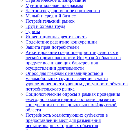
Стратегическое планирование
Муниципальные программы
Частно-государственное партнерство
Малый и средний бизнес
Потребительский рынок
Труд и охрана труда
Туризм
Инвестиционная деятельность
Содействие развитию конкуренции
Защита прав потребителей
Анкетирование среди предприятий, занятых в
легкой промышленности Иркутской области на
предмет возникающих барьеров при
осуществлении деятельности
Опрос для граждан с инвалидностью и
маломобильных групп населения в части
удовлетворенности уровнем доступности объектов
потребительского рынка
Социологические опросы в рамках проведения
ежегодного мониторинга состояния развития
конкуренции на товарных рынках Иркутской
области
Потребность хозяйствующих субъектов в
предоставлении мест для размещения
нестационарных торговых объектов