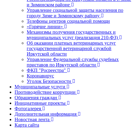
и Зиминском районе
Управление социальной защиты населения по
городу Зиме и Зиминскому району
Телефоны центров социальной помощи
«Горячие линии»
Механизмы получения государственных и
муниципальных услуг (реализация 210-ФЗ)
Об оказании платных ветеринарных услуг
государственной ветеринарной службой
Иркутской области
Управление Федеральной службы судебных
приставов по Иркутской области
ФКП "Росреестра"
Коронавирус
Уголок Безопасности
Муниципальные услуги
Противодействие коррупции
Обращения граждан
Инициативные проекты
Фотогалерея
Дополнительная информация
Новостная лента
Карта сайта