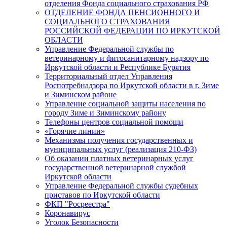
отделения Фонда социального страхования РФ
ОТДЕЛЕНИЕ ФОНДА ПЕНСИОННОГО И
СОЦИАЛЬНОГО СТРАХОВАНИЯ
РОССИЙСКОЙ ФЕДЕРАЦИИ ПО ИРКУТСКОЙ
ОБЛАСТИ
Управление Федеральной службы по
ветеринарному и фитосанитарному надзору по
Иркутской области и Республике Бурятия
Территориальный отдел Управления
Роспотребнадзора по Иркутской области в г. Зиме
и Зиминском районе
Управление социальной защиты населения по
городу Зиме и Зиминскому району
Телефоны центров социальной помощи
«Горячие линии»
Механизмы получения государственных и
муниципальных услуг (реализация 210-ФЗ)
Об оказании платных ветеринарных услуг
государственной ветеринарной службой
Иркутской области
Управление Федеральной службы судебных
приставов по Иркутской области
ФКП "Росреестра"
Коронавирус
Уголок Безопасности