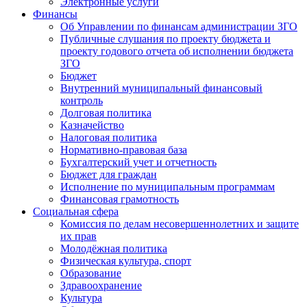
Электронные услуги
Финансы
Об Управлении по финансам администрации ЗГО
Публичные слушания по проекту бюджета и
проекту годового отчета об исполнении бюджета
ЗГО
Бюджет
Внутренний муниципальный финансовый
контроль
Долговая политика
Казначейство
Налоговая политика
Нормативно-правовая база
Бухгалтерский учет и отчетность
Бюджет для граждан
Исполнение по муниципальным программам
Финансовая грамотность
Социальная сфера
Комиссия по делам несовершеннолетних и защите
их прав
Молодёжная политика
Физическая культура, спорт
Образование
Здравоохранение
Культура