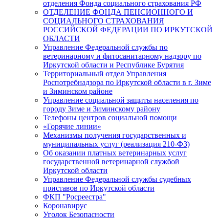
отделения Фонда социального страхования РФ
ОТДЕЛЕНИЕ ФОНДА ПЕНСИОННОГО И
СОЦИАЛЬНОГО СТРАХОВАНИЯ
РОССИЙСКОЙ ФЕДЕРАЦИИ ПО ИРКУТСКОЙ
ОБЛАСТИ
Управление Федеральной службы по
ветеринарному и фитосанитарному надзору по
Иркутской области и Республике Бурятия
Территориальный отдел Управления
Роспотребнадзора по Иркутской области в г. Зиме
и Зиминском районе
Управление социальной защиты населения по
городу Зиме и Зиминскому району
Телефоны центров социальной помощи
«Горячие линии»
Механизмы получения государственных и
муниципальных услуг (реализация 210-ФЗ)
Об оказании платных ветеринарных услуг
государственной ветеринарной службой
Иркутской области
Управление Федеральной службы судебных
приставов по Иркутской области
ФКП "Росреестра"
Коронавирус
Уголок Безопасности