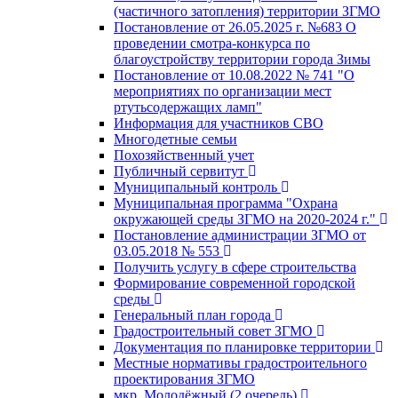
(частичного затопления) территории ЗГМО
Постановление от 26.05.2025 г. №683 О
проведении смотра-конкурса по
благоустройству территории города Зимы
Постановление от 10.08.2022 № 741 "О
мероприятиях по организации мест
ртутьсодержащих ламп"
Информация для участников СВО
Многодетные семьи
Похозяйственный учет
Публичный сервитут
Муниципальный контроль
Муниципальная программа "Охрана
окружающей среды ЗГМО на 2020-2024 г."
Постановление администрации ЗГМО от
03.05.2018 № 553
Получить услугу в сфере строительства
Формирование современной городской
среды
Генеральный план города
Градостроительный совет ЗГМО
Документация по планировке территории
Местные нормативы градостроительного
проектирования ЗГМО
мкр. Молодёжный (2 очередь)