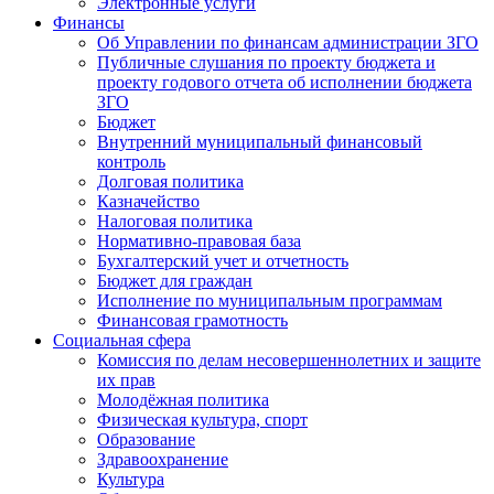
Электронные услуги
Финансы
Об Управлении по финансам администрации ЗГО
Публичные слушания по проекту бюджета и
проекту годового отчета об исполнении бюджета
ЗГО
Бюджет
Внутренний муниципальный финансовый
контроль
Долговая политика
Казначейство
Налоговая политика
Нормативно-правовая база
Бухгалтерский учет и отчетность
Бюджет для граждан
Исполнение по муниципальным программам
Финансовая грамотность
Социальная сфера
Комиссия по делам несовершеннолетних и защите
их прав
Молодёжная политика
Физическая культура, спорт
Образование
Здравоохранение
Культура