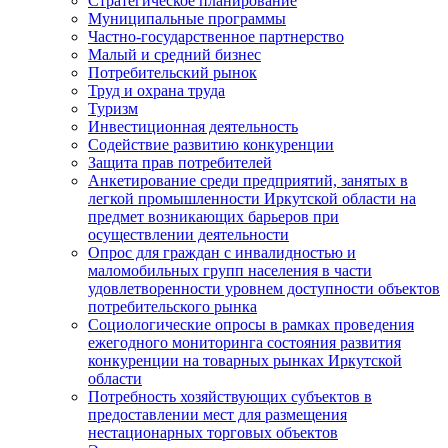
Стратегическое планирование
Муниципальные программы
Частно-государственное партнерство
Малый и средний бизнес
Потребительский рынок
Труд и охрана труда
Туризм
Инвестиционная деятельность
Содействие развитию конкуренции
Защита прав потребителей
Анкетирование среди предприятий, занятых в
легкой промышленности Иркутской области на
предмет возникающих барьеров при
осуществлении деятельности
Опрос для граждан с инвалидностью и
маломобильных групп населения в части
удовлетворенности уровнем доступности объектов
потребительского рынка
Социологические опросы в рамках проведения
ежегодного мониторинга состояния развития
конкуренции на товарных рынках Иркутской
области
Потребность хозяйствующих субъектов в
предоставлении мест для размещения
нестационарных торговых объектов