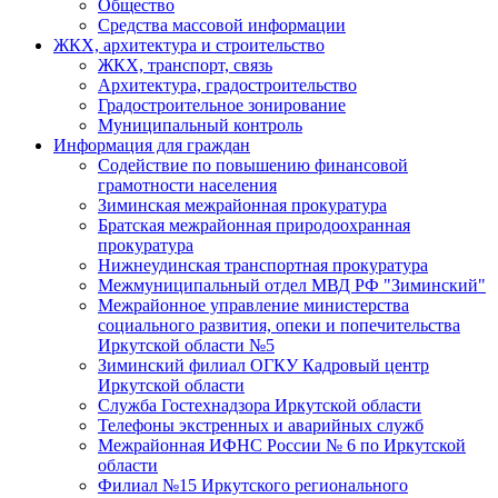
Общество
Средства массовой информации
ЖКХ, архитектура и строительство
ЖКХ, транспорт, связь
Архитектура, градостроительство
Градостроительное зонирование
Муниципальный контроль
Информация для граждан
Содействие по повышению финансовой
грамотности населения
Зиминская межрайонная прокуратура
Братская межрайонная природоохранная
прокуратура
Нижнеудинская транспортная прокуратура
Межмуниципальный отдел МВД РФ "Зиминский"
Межрайонное управление министерства
социального развития, опеки и попечительства
Иркутской области №5
Зиминский филиал ОГКУ Кадровый центр
Иркутской области
Служба Гостехнадзора Иркутской области
Телефоны экстренных и аварийных служб
Межрайонная ИФНС России № 6 по Иркутской
области
Филиал №15 Иркутского регионального