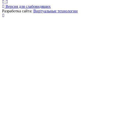
Версия для слабовидящих
Разработка сайта:
Виртуальные технологии
Публикация миниатюры
×
На сайте используются cookies для сбора и хранения
данных, необходимых для корректной работы сайта
и удобства посетителей.
Продолжая использовать наш сайт, Вы соглашаетесь
с
политикой по обработке ПД
.
Соглашаюсь