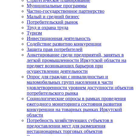
Стратегическое планирование
Муниципальные программы
Частно-государственное партнерство
Малый и средний бизнес
Потребительский рынок
Труд и охрана труда
Туризм
Инвестиционная деятельность
Содействие развитию конкуренции
Защита прав потребителей
Анкетирование среди предприятий, занятых в
легкой промышленности Иркутской области на
предмет возникающих барьеров при
осуществлении деятельности
Опрос для граждан с инвалидностью и
маломобильных групп населения в части
удовлетворенности уровнем доступности объектов
потребительского рынка
Социологические опросы в рамках проведения
ежегодного мониторинга состояния развития
конкуренции на товарных рынках Иркутской
области
Потребность хозяйствующих субъектов в
предоставлении мест для размещения
нестационарных торговых объектов