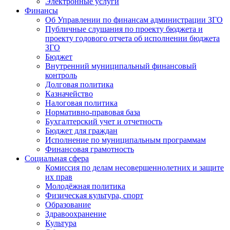
Электронные услуги
Финансы
Об Управлении по финансам администрации ЗГО
Публичные слушания по проекту бюджета и
проекту годового отчета об исполнении бюджета
ЗГО
Бюджет
Внутренний муниципальный финансовый
контроль
Долговая политика
Казначейство
Налоговая политика
Нормативно-правовая база
Бухгалтерский учет и отчетность
Бюджет для граждан
Исполнение по муниципальным программам
Финансовая грамотность
Социальная сфера
Комиссия по делам несовершеннолетних и защите
их прав
Молодёжная политика
Физическая культура, спорт
Образование
Здравоохранение
Культура