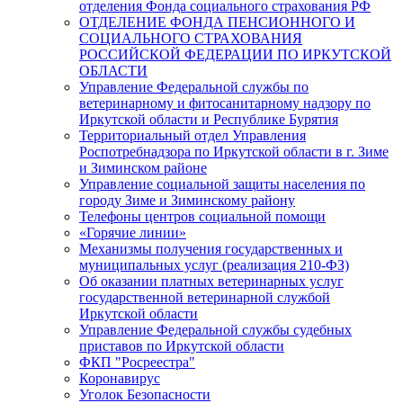
отделения Фонда социального страхования РФ
ОТДЕЛЕНИЕ ФОНДА ПЕНСИОННОГО И
СОЦИАЛЬНОГО СТРАХОВАНИЯ
РОССИЙСКОЙ ФЕДЕРАЦИИ ПО ИРКУТСКОЙ
ОБЛАСТИ
Управление Федеральной службы по
ветеринарному и фитосанитарному надзору по
Иркутской области и Республике Бурятия
Территориальный отдел Управления
Роспотребнадзора по Иркутской области в г. Зиме
и Зиминском районе
Управление социальной защиты населения по
городу Зиме и Зиминскому району
Телефоны центров социальной помощи
«Горячие линии»
Механизмы получения государственных и
муниципальных услуг (реализация 210-ФЗ)
Об оказании платных ветеринарных услуг
государственной ветеринарной службой
Иркутской области
Управление Федеральной службы судебных
приставов по Иркутской области
ФКП "Росреестра"
Коронавирус
Уголок Безопасности