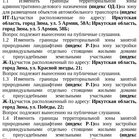
1.1 Изменить границы территориальной зоны
административно-делового назначения
(индекс ОД-1)
на зону
для размещения объектов автомобильного транспорта
(индекс
ИТ-1),
участки расположенные по адресу:
Иркутская
область, город Зима, ул. 5 Армии, 58А; Иркутская область,
город Зима, ул. 5 Армии, 58Б;
Вопрос подлежит вынесению на публичные слушания.
1.2 Изменить границы территориальной зоны занятой
природными ландшафтами
(индекс Р-1)
на зону застройки
индивидуальными отдельно стоящими жилыми домами
с приусадебными земельными участками
(индекс
Ж-1),
участок расположенный по адресу:
Иркутская область,
город Зима, ул. Красной звезды, 21;
Вопрос подлежит вынесению на публичные слушания.
1.3 Изменить границы территориальной зоны занятой
природными ландшафтами
(индекс Р-1)
на зону застройки
индивидуальными отдельно стоящими жилыми домами
с приусадебными земельными участками
(индекс
Ж-1),
участок расположенный по адресу:
Иркутская область,
город Зима, ул. Победы, 22;
Вопрос подлежит вынесению на публичные слушания.
1.4 Изменить границы территориальной зоны занятой
природными ландшафтами
(индекс Р-1)
на зону застройки
индивидуальными отдельно стоящими жилыми домами
с приусадебными земельными участками
(индекс