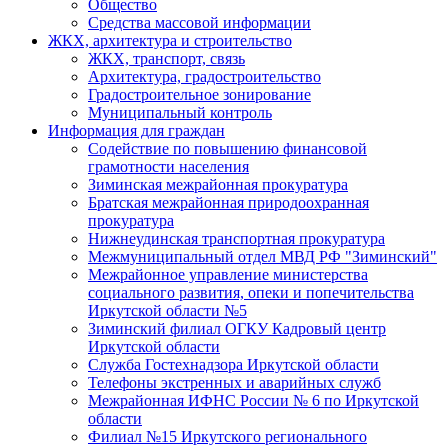
Общество
Средства массовой информации
ЖКХ, архитектура и строительство
ЖКХ, транспорт, связь
Архитектура, градостроительство
Градостроительное зонирование
Муниципальный контроль
Информация для граждан
Содействие по повышению финансовой
грамотности населения
Зиминская межрайонная прокуратура
Братская межрайонная природоохранная
прокуратура
Нижнеудинская транспортная прокуратура
Межмуниципальный отдел МВД РФ "Зиминский"
Межрайонное управление министерства
социального развития, опеки и попечительства
Иркутской области №5
Зиминский филиал ОГКУ Кадровый центр
Иркутской области
Служба Гостехнадзора Иркутской области
Телефоны экстренных и аварийных служб
Межрайонная ИФНС России № 6 по Иркутской
области
Филиал №15 Иркутского регионального