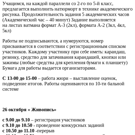
Учащимся, на каждой параллели со 2-го по 5-й класс,
предлагается выполнить натюрморт в технике академического
рисунка. Продолжительность задания 5 академических часов
(Академический час – 40 минут) Задание выполняется
на листах ватмана формат А-3 (2кл), формата А-2 (3кл, 4кл,
5кл)
Работы не подписываются, а нумеруются, номер
присваивается в соответствии с регистрационным списком
участников. Каждому участнику при себе иметь: карандаш,
резинку, средство для затачивания карандашей, кнопки или
зажимы (любые средства для крепления бумаги к планшету)
Бумага для работы выдается организаторами.
С 13-00 до 15-00
– работа жюри – выставление оценок,
подведение итогов. Работы оцениваются по 10-ти бальной
системе
26 октября « Живопись»
с 9.00 до 9.10
– регистрация участников
с 9.10 до 10.50 -
проведение конкурсных заданий
с 10.50 до 11.10 -
перерыв