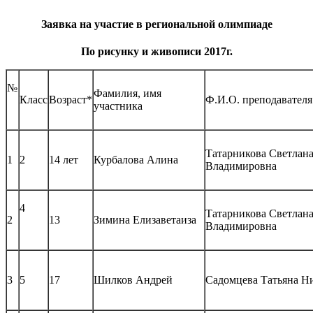
Заявка на участие в региональной олимпиаде
По рисунку и живописи 2017г.
№
Фамилия, имя
Класс
Возраст*
Ф.И.О. преподавателя
участника
Татарникова Светлан
1
2
14 лет
Курбалова Алина
Владимировна
4
Татарникова Светлан
2
13
Зимина Елизаветаиза
Владимировна
3
5
17
Шилков Андрей
Садомцева Татьяна Н