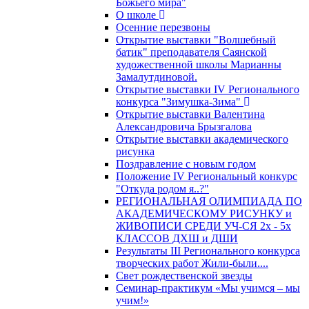
Божьего мира"
О школе
Осенние перезвоны
Открытие выставки "Волшебный
батик" преподавателя Саянской
художественной школы Марианны
Замалутдиновой.
Открытие выставки IV Регионального
конкурса "Зимушка-Зима"
Открытие выставки Валентина
Александровича Брызгалова
Открытие выставки академического
рисунка
Поздравление с новым годом
Положение IV Региональный конкурс
"Откуда родом я..?"
РЕГИОНАЛЬНАЯ ОЛИМПИАДА ПО
АКАДЕМИЧЕСКОМУ РИСУНКУ и
ЖИВОПИСИ СРЕДИ УЧ-СЯ 2х - 5х
КЛАССОВ ДХШ и ДШИ
Результаты III Регионального конкурса
творческих работ Жили-были....
Свет рождественской звезды
Семинар-практикум «Мы учимся – мы
учим!»