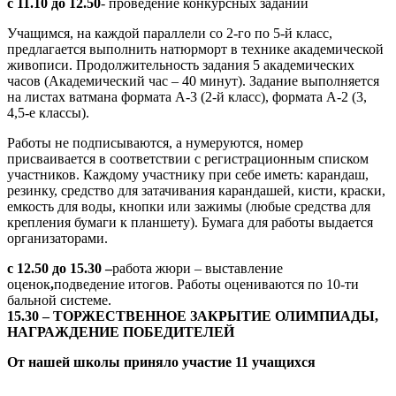
с 11.10 до 12.50
- проведение конкурсных заданий
Учащимся, на каждой параллели со 2-го по 5-й класс,
предлагается выполнить натюрморт в технике академической
живописи. Продолжительность задания 5 академических
часов (Академический час – 40 минут). Задание выполняется
на листах ватмана формата А-3 (2-й класс), формата А-2 (3,
4,5-е классы).
Работы не подписываются, а нумеруются, номер
присваивается в соответствии с регистрационным списком
участников. Каждому участнику при себе иметь: карандаш,
резинку, средство для затачивания карандашей, кисти, краски,
емкость для воды, кнопки или зажимы (любые средства для
крепления бумаги к планшету). Бумага для работы выдается
организаторами.
с 12.50 до 15.30 –
работа жюри – выставление
оценок
,
подведение итогов. Работы оцениваются по 10-ти
бальной системе.
15.30 – ТОРЖЕСТВЕННОЕ ЗАКРЫТИЕ ОЛИМПИАДЫ,
НАГРАЖДЕНИЕ ПОБЕДИТЕЛЕЙ
От нашей школы приняло участие 11 учащихся