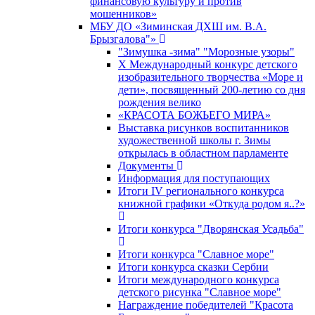
финансовую культуру и против
мошенников»
МБУ ДО «Зиминская ДХШ им. В.А.
Брызгалова"»
"Зимушка -зима" "Морозные узоры"
X Международный конкурс детского
изобразительного творчества «Море и
дети», посвященный 200-летию со дня
рождения велико
«КРАСОТА БОЖЬЕГО МИРА»
Выставка рисунков воспитанников
художественной школы г. Зимы
открылась в областном парламенте
Документы
Информация для поступающих
Итоги IV регионального конкурса
книжной графики «Откуда родом я..?»
Итоги конкурса "Дворянская Усадьба"
Итоги конкурса "Славное море"
Итоги конкурса сказки Сербии
Итоги международного конкурса
детского рисунка "Славное море"
Награждение победителей "Красота