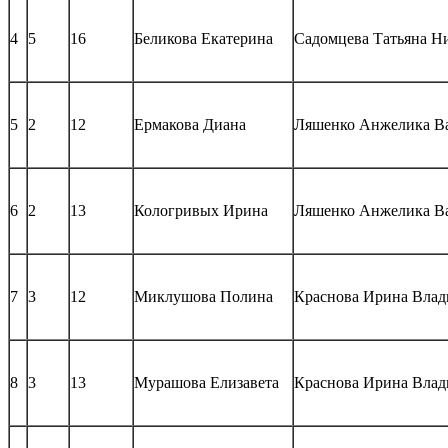
4
5
16
Беликова Екатерина
Садомцева Татьяна Н
5
2
12
Ермакова Диана
Ляшенко Анжелика В
6
2
13
Кологривых Ирина
Ляшенко Анжелика В
7
3
12
Миклушова Полина
Краснова Ирина Вла
8
3
13
Мурашова Елизавета
Краснова Ирина Вла