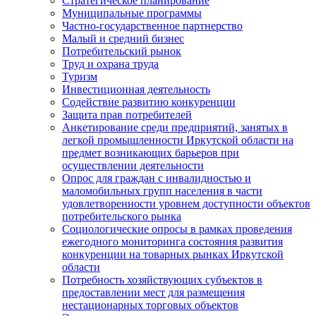
Стратегическое планирование
Муниципальные программы
Частно-государственное партнерство
Малый и средний бизнес
Потребительский рынок
Труд и охрана труда
Туризм
Инвестиционная деятельность
Содействие развитию конкуренции
Защита прав потребителей
Анкетирование среди предприятий, занятых в
легкой промышленности Иркутской области на
предмет возникающих барьеров при
осуществлении деятельности
Опрос для граждан с инвалидностью и
маломобильных групп населения в части
удовлетворенности уровнем доступности объектов
потребительского рынка
Социологические опросы в рамках проведения
ежегодного мониторинга состояния развития
конкуренции на товарных рынках Иркутской
области
Потребность хозяйствующих субъектов в
предоставлении мест для размещения
нестационарных торговых объектов