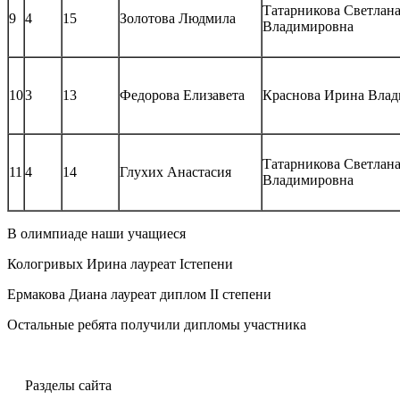
Татарникова Светлан
9
4
15
Золотова Людмила
Владимировна
10
3
13
Федорова Елизавета
Краснова Ирина Вла
Татарникова Светлан
11
4
14
Глухих Анастасия
Владимировна
В олимпиаде наши учащиеся
Кологривых Ирина лауреат Iстепени
Ермакова Диана лауреат диплом II степени
Остальные ребята получили дипломы участника
Разделы сайта