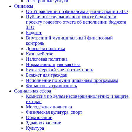
Электронные услуги
Финансы
Об Управлении по финансам администрации ЗГО
Публичные слушания по проекту бюджета и
проекту годового отчета об исполнении бюджета
ЗГО
Бюджет
Внутренний муниципальный финансовый
контроль
Долговая политика
Казначейство
Налоговая политика
Нормативно-правовая база
Бухгалтерский учет и отчетность
Бюджет для граждан
Исполнение по муниципальным программам
Финансовая грамотность
Социальная сфера
Комиссия по делам несовершеннолетних и защите
их прав
Молодёжная политика
Физическая культура, спорт
Образование
Здравоохранение
Культура