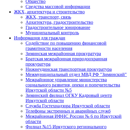
Общество
Средства массовой информации
ЖКХ, архитектура и строительство
ЖКХ, транспорт, связь
Архитектура, градостроительство
Градостроительное зонирование
Муниципальный контроль
Информация для граждан
Содействие по повышению финансовой
грамотности населения
Зиминская межрайонная прокуратура
Братская межрайонная природоохранная
прокуратура
Нижнеудинская транспортная прокуратура
Межмуниципальный отдел МВД РФ "Зиминский"
Межрайонное управление министерства
социального развития, опеки и попечительства
Иркутской области №5
Зиминский филиал ОГКУ Кадровый центр
Иркутской области
Служба Гостехнадзора Иркутской области
Телефоны экстренных и аварийных служб
Межрайонная ИФНС России № 6 по Иркутской
области
Филиал №15 Иркутского регионального