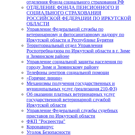
отделения Фонда социального страхования РФ
ОТДЕЛЕНИЕ ФОНДА ПЕНСИОННОГО И
СОЦИАЛЬНОГО СТРАХОВАНИЯ
РОССИЙСКОЙ ФЕДЕРАЦИИ ПО ИРКУТСКОЙ
ОБЛАСТИ
Управление Федеральной службы по
ветеринарному и фитосанитарному надзору по
Иркутской области и Республике Бурятия
Территориальный отдел Управления
Роспотребнадзора по Иркутской области в г. Зиме
и Зиминском районе
Управление социальной защиты населения по
городу Зиме и Зиминскому району
Телефоны центров социальной помощи
«Горячие линии»
Механизмы получения государственных и
муниципальных услуг (реализация 210-ФЗ)
Об оказании платных ветеринарных услуг
государственной ветеринарной службой
Иркутской области
Управление Федеральной службы судебных
приставов по Иркутской области
ФКП "Росреестра"
Коронавирус
Уголок Безопасности