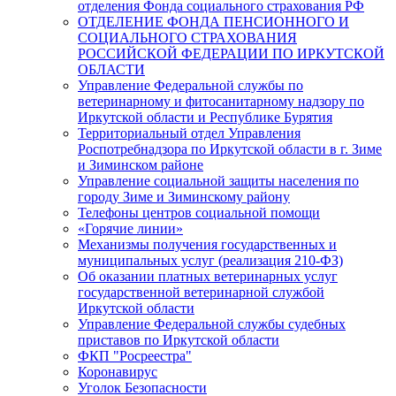
отделения Фонда социального страхования РФ
ОТДЕЛЕНИЕ ФОНДА ПЕНСИОННОГО И
СОЦИАЛЬНОГО СТРАХОВАНИЯ
РОССИЙСКОЙ ФЕДЕРАЦИИ ПО ИРКУТСКОЙ
ОБЛАСТИ
Управление Федеральной службы по
ветеринарному и фитосанитарному надзору по
Иркутской области и Республике Бурятия
Территориальный отдел Управления
Роспотребнадзора по Иркутской области в г. Зиме
и Зиминском районе
Управление социальной защиты населения по
городу Зиме и Зиминскому району
Телефоны центров социальной помощи
«Горячие линии»
Механизмы получения государственных и
муниципальных услуг (реализация 210-ФЗ)
Об оказании платных ветеринарных услуг
государственной ветеринарной службой
Иркутской области
Управление Федеральной службы судебных
приставов по Иркутской области
ФКП "Росреестра"
Коронавирус
Уголок Безопасности