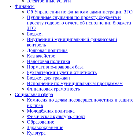
Электронные услуги
Финансы
Об Управлении по финансам администрации ЗГО
Публичные слушания по проекту бюджета и
проекту годового отчета об исполнении бюджета
ЗГО
Бюджет
Внутренний муниципальный финансовый
контроль
Долговая политика
Казначейство
Налоговая политика
Нормативно-правовая база
Бухгалтерский учет и отчетность
Бюджет для граждан
Исполнение по муниципальным программам
Финансовая грамотность
Социальная сфера
Комиссия по делам несовершеннолетних и защите
их прав
Молодёжная политика
Физическая культура, спорт
Образование
Здравоохранение
Культура