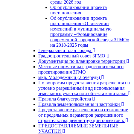
среды 2026 год
Об опубликовании проекта
постановления
Об опубликовании проекта
постановления «О внесении
изменений в муниципальную
программу «Формирование
современной городской среды ЗГМО»
на 2018-2025 годы
Генеральный план города
Градостроительный совет ЗГМО
Документация по планировке территории
Местные нормативы градостроительного
проектирования ЗГМО
мкр. Молодёжный (2 очередь)
По вопросам предоставления разрешения на
условно разрешённый вид использования
земельного участка или объекта капитальн
Правила благоустройства
Правила землепользования и застройки
Предоставление разрешения на отклонение
от предельных параметров разрешенного
строительства, реконструкции объектов к
ПРЕДОСТАВЛЯЕМЫЕ ЗЕМЕЛЬНЫЕ
УЧАСТКИ