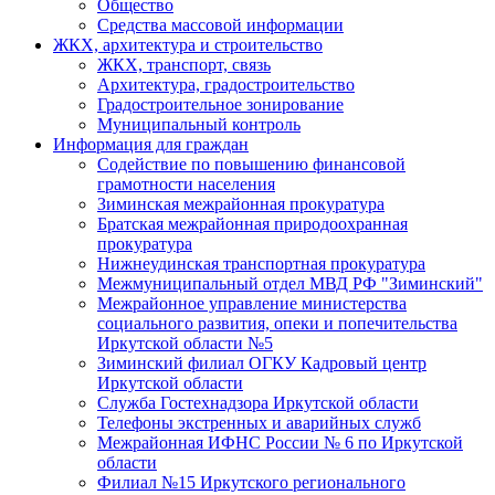
Общество
Средства массовой информации
ЖКХ, архитектура и строительство
ЖКХ, транспорт, связь
Архитектура, градостроительство
Градостроительное зонирование
Муниципальный контроль
Информация для граждан
Содействие по повышению финансовой
грамотности населения
Зиминская межрайонная прокуратура
Братская межрайонная природоохранная
прокуратура
Нижнеудинская транспортная прокуратура
Межмуниципальный отдел МВД РФ "Зиминский"
Межрайонное управление министерства
социального развития, опеки и попечительства
Иркутской области №5
Зиминский филиал ОГКУ Кадровый центр
Иркутской области
Служба Гостехнадзора Иркутской области
Телефоны экстренных и аварийных служб
Межрайонная ИФНС России № 6 по Иркутской
области
Филиал №15 Иркутского регионального