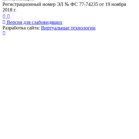
Регистрационный номер ЭЛ № ФС 77-74235 от 19 ноября
2018 г.
Версия для слабовидящих
Разработка сайта:
Виртуальные технологии
Публикация миниатюры
×
На сайте используются cookies для сбора и хранения
данных, необходимых для корректной работы сайта
и удобства посетителей.
Продолжая использовать наш сайт, Вы соглашаетесь
с
политикой по обработке ПД
.