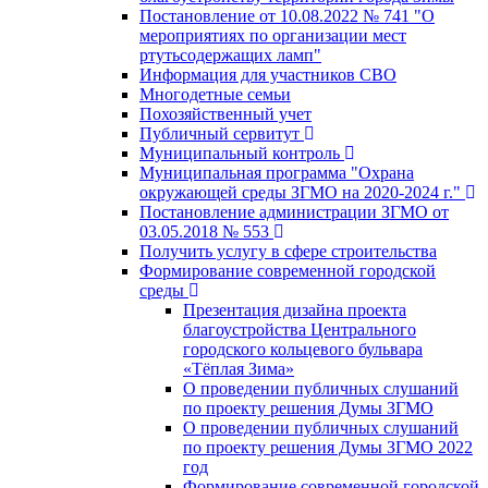
Постановление от 10.08.2022 № 741 "О
мероприятиях по организации мест
ртутьсодержащих ламп"
Информация для участников СВО
Многодетные семьи
Похозяйственный учет
Публичный сервитут
Муниципальный контроль
Муниципальная программа "Охрана
окружающей среды ЗГМО на 2020-2024 г."
Постановление администрации ЗГМО от
03.05.2018 № 553
Получить услугу в сфере строительства
Формирование современной городской
среды
Презентация дизайна проекта
благоустройства Центрального
городского кольцевого бульвара
«Тёплая Зима»
О проведении публичных слушаний
по проекту решения Думы ЗГМО
О проведении публичных слушаний
по проекту решения Думы ЗГМО 2022
год
Формирование современной городской