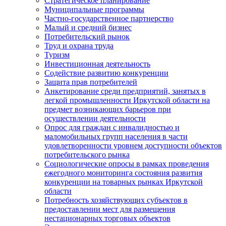
Стратегическое планирование
Муниципальные программы
Частно-государственное партнерство
Малый и средний бизнес
Потребительский рынок
Труд и охрана труда
Туризм
Инвестиционная деятельность
Содействие развитию конкуренции
Защита прав потребителей
Анкетирование среди предприятий, занятых в
легкой промышленности Иркутской области на
предмет возникающих барьеров при
осуществлении деятельности
Опрос для граждан с инвалидностью и
маломобильных групп населения в части
удовлетворенности уровнем доступности объектов
потребительского рынка
Социологические опросы в рамках проведения
ежегодного мониторинга состояния развития
конкуренции на товарных рынках Иркутской
области
Потребность хозяйствующих субъектов в
предоставлении мест для размещения
нестационарных торговых объектов