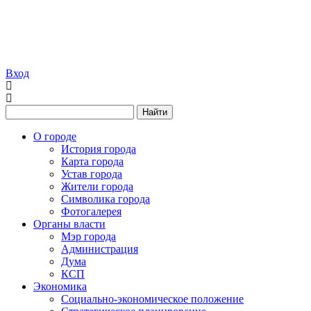
Вход
Найти
О городе
История города
Карта города
Устав города
Жители города
Символика города
Фотогалерея
Органы власти
Мэр города
Администрация
Дума
КСП
Экономика
Социально-экономическое положение