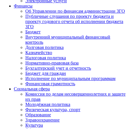
Электронные услуги
Финансы
Об Управлении по финансам администрации ЗГО
Публичные слушания по проекту бюджета и
проекту годового отчета об исполнении бюджета
ЗГО
Бюджет
Внутренний муниципальный финансовый
контроль
Долговая политика
Казначейство
Налоговая политика
Нормативно-правовая база
Бухгалтерский учет и отчетность
Бюджет для граждан
Исполнение по муниципальным программам
Финансовая грамотность
Социальная сфера
Комиссия по делам несовершеннолетних и защите
их прав
Молодёжная политика
Физическая культура, спорт
Образование
Здравоохранение
Культура