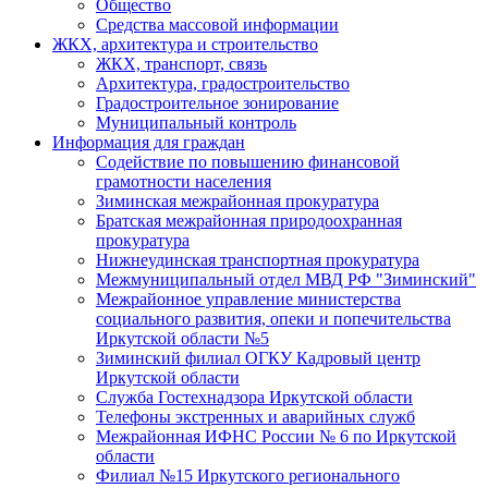
Общество
Средства массовой информации
ЖКХ, архитектура и строительство
ЖКХ, транспорт, связь
Архитектура, градостроительство
Градостроительное зонирование
Муниципальный контроль
Информация для граждан
Содействие по повышению финансовой
грамотности населения
Зиминская межрайонная прокуратура
Братская межрайонная природоохранная
прокуратура
Нижнеудинская транспортная прокуратура
Межмуниципальный отдел МВД РФ "Зиминский"
Межрайонное управление министерства
социального развития, опеки и попечительства
Иркутской области №5
Зиминский филиал ОГКУ Кадровый центр
Иркутской области
Служба Гостехнадзора Иркутской области
Телефоны экстренных и аварийных служб
Межрайонная ИФНС России № 6 по Иркутской
области
Филиал №15 Иркутского регионального