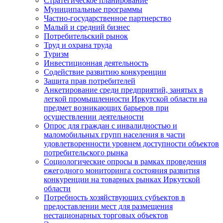
Стратегическое планирование
Муниципальные программы
Частно-государственное партнерство
Малый и средний бизнес
Потребительский рынок
Труд и охрана труда
Туризм
Инвестиционная деятельность
Содействие развитию конкуренции
Защита прав потребителей
Анкетирование среди предприятий, занятых в
легкой промышленности Иркутской области на
предмет возникающих барьеров при
осуществлении деятельности
Опрос для граждан с инвалидностью и
маломобильных групп населения в части
удовлетворенности уровнем доступности объектов
потребительского рынка
Социологические опросы в рамках проведения
ежегодного мониторинга состояния развития
конкуренции на товарных рынках Иркутской
области
Потребность хозяйствующих субъектов в
предоставлении мест для размещения
нестационарных торговых объектов