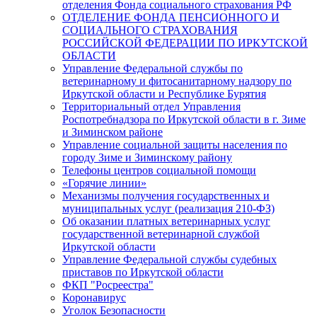
отделения Фонда социального страхования РФ
ОТДЕЛЕНИЕ ФОНДА ПЕНСИОННОГО И
СОЦИАЛЬНОГО СТРАХОВАНИЯ
РОССИЙСКОЙ ФЕДЕРАЦИИ ПО ИРКУТСКОЙ
ОБЛАСТИ
Управление Федеральной службы по
ветеринарному и фитосанитарному надзору по
Иркутской области и Республике Бурятия
Территориальный отдел Управления
Роспотребнадзора по Иркутской области в г. Зиме
и Зиминском районе
Управление социальной защиты населения по
городу Зиме и Зиминскому району
Телефоны центров социальной помощи
«Горячие линии»
Механизмы получения государственных и
муниципальных услуг (реализация 210-ФЗ)
Об оказании платных ветеринарных услуг
государственной ветеринарной службой
Иркутской области
Управление Федеральной службы судебных
приставов по Иркутской области
ФКП "Росреестра"
Коронавирус
Уголок Безопасности